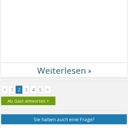
<
1
2
3
4
5
>
Als Gast antworten +
Sie haben auch eine Frage?