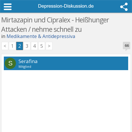
Mirtazapin und Cipralex - Heißhunger
Attacken / nehme schnell zu
in
Medikamente & Antidepressiva
<
1
2
3
4
5
>
66
Serafina
S
Mitglied