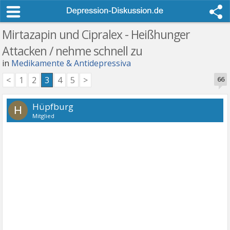
Mirtazapin und Cipralex - Heißhunger
Attacken / nehme schnell zu
in
Medikamente & Antidepressiva
<
1
2
3
4
5
>
66
Hüpfburg
H
Mitglied