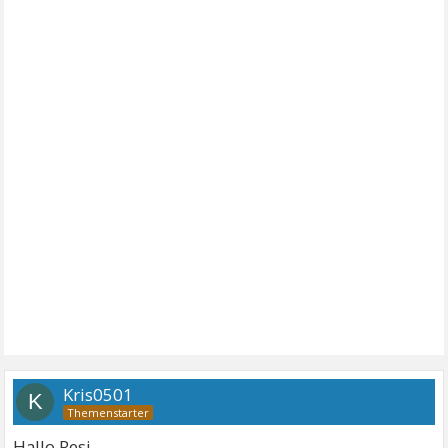
Kris0501
K
Hallo Resi,