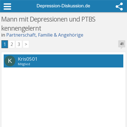
Mann mit Depressionen und PTBS
kennengelernt
in
Partnerschaft, Familie & Angehörige
1
2
3
>
41
Kris0501
K
Mitglied