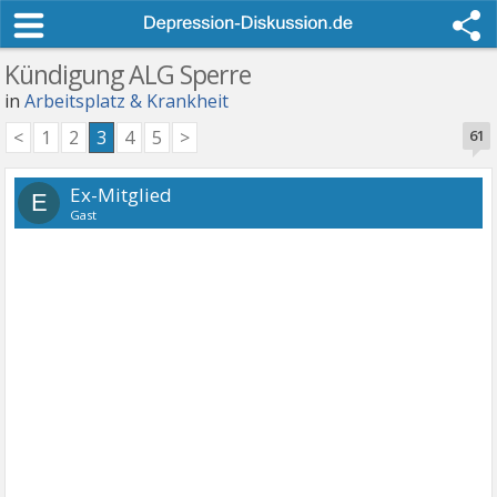
Kündigung ALG Sperre
in
Arbeitsplatz & Krankheit
<
1
2
3
4
5
>
61
Ex-Mitglied
E
Gast