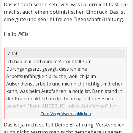
Das ist doch schon sehr viel, was Du erreicht hast. Du
machst auch einen optimistischen Eindruck. Das ist
eine gute und sehr hilfreiche Eigenschaft /Haltung.
Hallo @Eis
Zitat:
Ich hab mal nach einem Autounfall zum
Durchgangsarzt gesagt, dass ich eine
Arbeitsunfähigkeit brauche, weil ich ja im
Außendienst arbeite und mich nicht richtig umdrehen
kann, was beim Autofahren ja nötig ist. Dann stand in
der Krankenakte (hab das beim nächsten Besuch
gesehen) "kann ANGEBLICH nicht Autofahren". Ich
hab das einem befreundeten Arzt erzählt, weil ich
mich fürchterlich über diese Unterstellung geärgert
Das ist ja nicht so toll Deine Erfahrung. Verstehe ich
hab, bin halt mehr der Pragmatiker als der Jammerer,
auch nicht, warum man nicht geradeheraus sagen