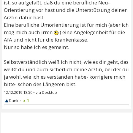
Formular der AfA ausfüllen, sie meint das bekomme
ist, so aufgefaßt, daß du eine berufliche Neu-
ich dann dort, wenn ich mich arbeitslos melde.
Orientierung vor hast und die Unterstützung deiner
Ärztin dafür hast.
Eine berufliche Umorientierung ist für mich (aber ich
mag mich auch irren
) eine Angelegenheit für die
AfA und nicht für die Krankenkasse.
Nur so habe ich es gemeint.
Selbstverständlich weiß ich nicht, wie es dir geht, das
weißt du und auch sicherlich deine Ärztin, bei der du
ja wohl, wie ich es verstanden habe- korrigiere mich
bitte- schon des Längeren bist.
12.12.2019 18:50
•
x 1