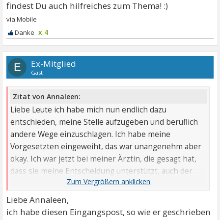
x 4
Ex-Mitglied
E
Gast
Zitat von Annaleen:
Liebe Leute ich habe mich nun endlich dazu
entschieden, meine Stelle aufzugeben und beruflich
andere Wege einzuschlagen. Ich habe meine
Vorgesetzten eingeweiht, das war unangenehm aber
okay. Ich war jetzt bei meiner Ärztin, die gesagt hat,
dass sie meine Entscheidung unterstützt, auch der
Agentur für Arbeit gegenüber, also dass sie mir jetzt
offiziell dazu rät, dass ich aus gesundheitlichen
Liebe Annaleen,
Gründen kündigen soll. Sie kann für mich so ein
ich habe diesen Eingangspost, so wie er geschrieben