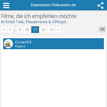
Filme, die ich empfehlen möchte
in
Small Talk, Plauderecke & Offtopic
<
1
...
9
10
11
12
13
>
181
Driver64
Mitglied