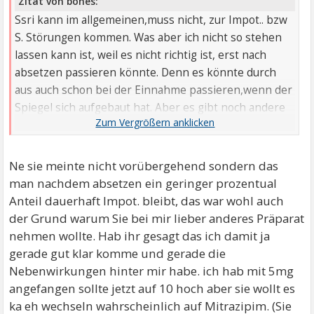
Zitat von bones:
Ssri kann im allgemeinen,muss nicht, zur Impot.. bzw
S. Störungen kommen. Was aber ich nicht so stehen
lassen kann ist, weil es nicht richtig ist, erst nach
absetzen passieren könnte. Denn es könnte durch
aus auch schon bei der Einnahme passieren,wenn der
Spiegel sich aufgebaut hat. Aber es gibt noch andere
Antidepressiva ,die nicht bzw minimal vielleicht dies
beeinträchtigen.
Ne sie meinte nicht vorübergehend sondern das
Wieso möchte deine Ärztin dein medikation
man nachdem absetzen ein geringer prozentual
umstellen, wenn es nun schon bisschen hift? Wie viel
Anteil dauerhaft Impot. bleibt, das war wohl auch
escitalopram holst du denn? 5mg, 10mg?
der Grund warum Sie bei mir lieber anderes Präparat
nehmen wollte. Hab ihr gesagt das ich damit ja
gerade gut klar komme und gerade die
Nebenwirkungen hinter mir habe. ich hab mit 5mg
angefangen sollte jetzt auf 10 hoch aber sie wollt es
ka eh wechseln wahrscheinlich auf Mitrazipim. (Sie