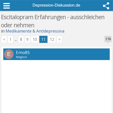
Escitalopram Erfahrungen - ausschleichen
oder nehmen
in
Medikamente & Antidepressiva
<
1
...
8
9
10
11
12
>
176
Emo85
E
Mitglied