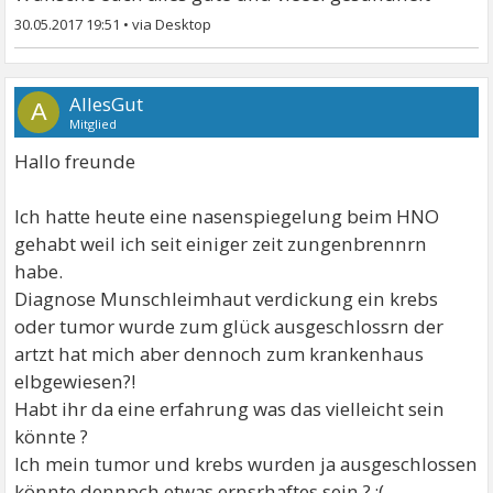
30.05.2017 19:51
•
AllesGut
A
Mitglied
Hallo freunde
Ich hatte heute eine nasenspiegelung beim HNO
gehabt weil ich seit einiger zeit zungenbrennrn
habe.
Diagnose Munschleimhaut verdickung ein krebs
oder tumor wurde zum glück ausgeschlossrn der
artzt hat mich aber dennoch zum krankenhaus
elbgewiesen?!
Habt ihr da eine erfahrung was das vielleicht sein
könnte ?
Ich mein tumor und krebs wurden ja ausgeschlossen
könnte dennpch etwas ernsrhaftes sein ? ;(