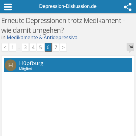
Erneute Depressionen trotz Medikament -
wie damit umgehen?
in
Medikamente & Antidepressiva
<
1
...
3
4
5
6
7
>
94
Hüpfburg
H
Mitglied