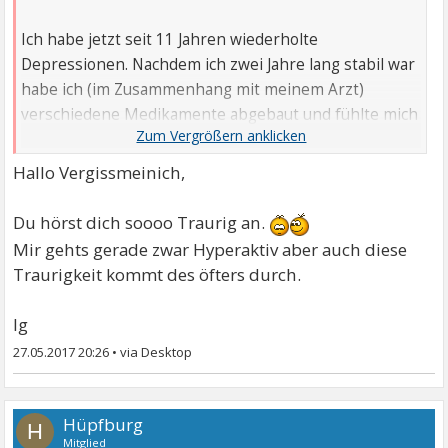
Ich habe jetzt seit 11 Jahren wiederholte
Depressionen. Nachdem ich zwei Jahre lang stabil war
habe ich (im Zusammenhang mit meinem Arzt)
verschiedene Medikamente abgebaut und fühlte mich
auch erst gut. Im letzten halben Jahr ging es mir aber
immer schlechter, ich schob es auf Stress mit meinem
Hallo Vergissmeinich,
kranken Vater. Ihm geht es jetzt aber besser und mir
immer schlechter, ich habe alle möglichen Ängste
Du hörst dich soooo Traurig an.
aufgebaut.
Mir gehts gerade zwar Hyperaktiv aber auch diese
Mein Arzt verschrieb mir Sertralin zusätzlich zu
Traurigkeit kommt des öfters durch.
meinen anderen Medikamenten. Ich hoffe es wirkt.
Aber nun zu meinem Problem: Ich kann gar nicht
lg
damit umgehen, dass ich wieder depressiv geworden
27.05.2017 20:26
•
bin, ich dachte doch ich sei wieder gesund, bis auf ein
paar Tabletten.
Geht es anderen auch so?
Hüpfburg
H
Mitglied