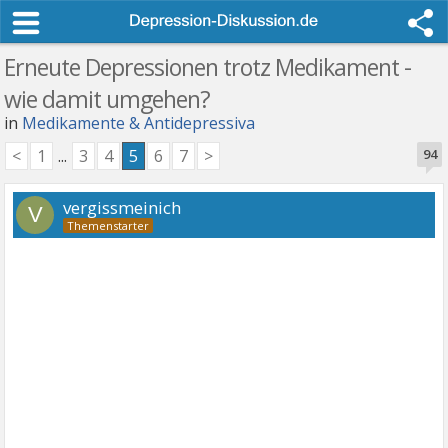
Erneute Depressionen trotz Medikament -
wie damit umgehen?
in
Medikamente & Antidepressiva
<
1
...
3
4
5
6
7
>
94
vergissmeinich
V