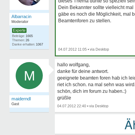
dieses Thema dürfte so speziell se
Dein Bekannter sollte vielleicht ma
gäbe es noch die Möglichkeit, mal 
Albarracin
Beamtenforen zu stellen.
Moderator
Experte
1665
26
1067
04.07.2012 11:05
•
hallo wolfgang,
M
danke für deine antwort.
geeignete beamten foren hab ich lei
riet ich schon. na mal sehn was wird
schön, dich im forum zu haben.:)
grüßle
maiderndl
Gast
04.07.2012 22:40
•