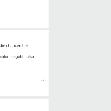
e die chancen bei
inten losgeht - also
#1