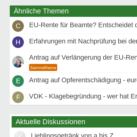
Ähnliche Themen
EU-Rente für Beamte? Entscheidet 
C
Erfahrungen mit Nachprüfung bei d
H
Antrag auf Verlängerung der EU-Ren
Antrag auf Opferentschädigung - eu
E
VDK - Klagebegründung - wer hat E
F
Aktuelle Diskussionen
Lieblingsgetränk von a bis Z