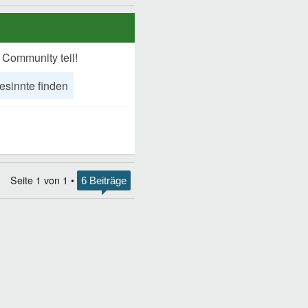
 Community teil!
esinnte finden
Seite
1
von
1
•
6 Beiträge