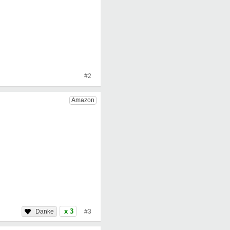
#2
x 3
#3