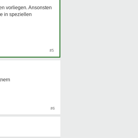
gen vorliegen. Ansonsten
e in speziellen
#5
tnern
#6