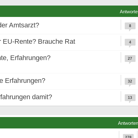
Antworte
der Amtsarzt?
8
er EU-Rente? Brauche Rat
4
te, Erfahrungen?
27
re Erfahrungen?
32
rfahrungen damit?
13
Antworte
278