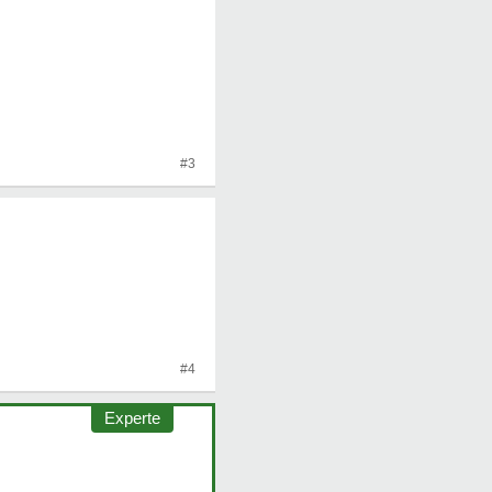
#3
#4
Experte