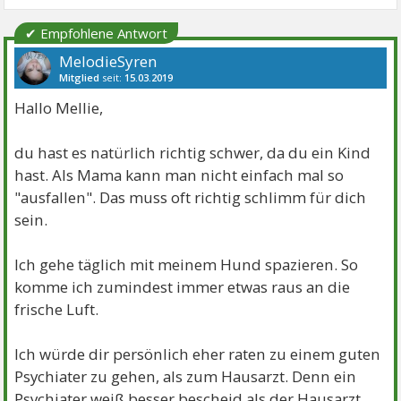
✔ Empfohlene Antwort
MelodieSyren
Mitglied
seit:
15.03.2019
Beiträge:
80
Danke:
136
Themen:
5
Hallo Mellie,
du hast es natürlich richtig schwer, da du ein Kind
hast. Als Mama kann man nicht einfach mal so
"ausfallen". Das muss oft richtig schlimm für dich
sein.
Ich gehe täglich mit meinem Hund spazieren. So
komme ich zumindest immer etwas raus an die
frische Luft.
Ich würde dir persönlich eher raten zu einem guten
Psychiater zu gehen, als zum Hausarzt. Denn ein
Psychiater weiß besser bescheid als der Hausarzt.