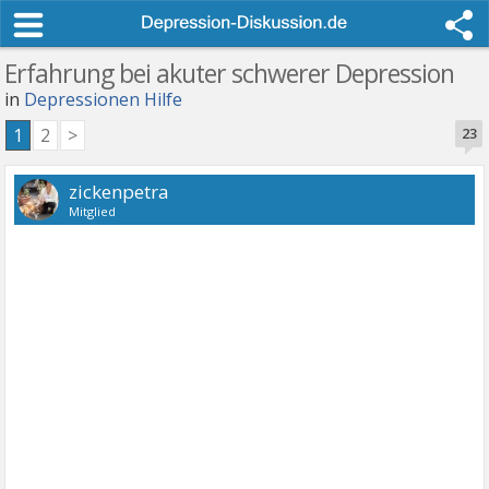
Erfahrung bei akuter schwerer Depression
in
Depressionen Hilfe
1
2
>
23
zickenpetra
Mitglied