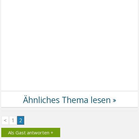
<
1
2
Als Gast antworten +