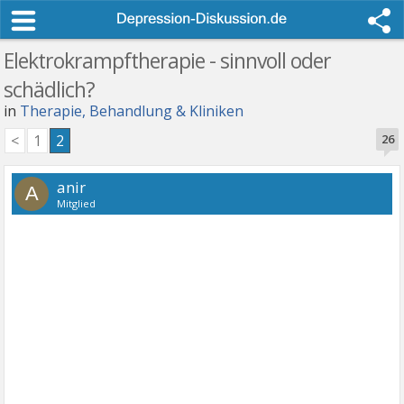
Elektrokrampftherapie - sinnvoll oder
schädlich?
in
Therapie, Behandlung & Kliniken
<
1
2
26
anir
A
Mitglied