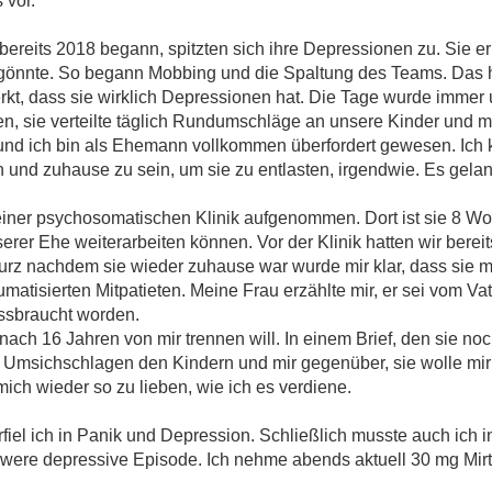
 vor.
bereits 2018 begann, spitzten sich ihre Depressionen zu. Sie erh
ht gönnte. So begann Mobbing und die Spaltung des Teams. Das
kt, dass sie wirklich Depressionen hat. Die Tage wurde immer un
n, sie verteilte täglich Rundumschläge an unsere Kinder und m
d ich bin als Ehemann vollkommen überfordert gewesen. Ich ko
 und zuhause zu sein, um sie zu entlasten, irgendwie. Es gelang
einer psychosomatischen Klinik aufgenommen. Dort ist sie 8 W
rer Ehe weiterarbeiten können. Vor der Klinik hatten wir berei
urz nachdem sie wieder zuhause war wurde mir klar, dass sie mi
matisierten Mitpatieten. Meine Frau erzählte mir, er sei vom Va
issbraucht worden.
h nach 16 Jahren von mir trennen will. In einem Brief, den sie noc
ihr Umsichschlagen den Kindern und mir gegenüber, sie wolle mir
mich wieder so zu lieben, wie ich es verdiene.
verfiel ich in Panik und Depression. Schließlich musste auch ich
chwere depressive Episode. Ich nehme abends aktuell 30 mg Mir