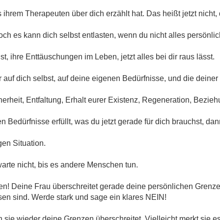
s ihrem Therapeuten über dich erzählt hat. Das heißt jetzt nicht
ch es kann dich selbst entlasten, wenn du nicht alles persönlich
t, ihre Enttäuschungen im Leben, jetzt alles bei dir raus lässt.
hr auf dich selbst, auf deine eigenen Bedürfnisse, und die deiner
herheit, Entfaltung, Erhalt eurer Existenz, Regeneration, Bezi
n Bedürfnisse erfüllt, was du jetzt gerade für dich brauchst, da
gen Situation.
warte nicht, bis es andere Menschen tun.
n! Deine Frau überschreitet gerade deine persönlichen Grenzen,
sen sind. Werde stark und sage ein klares NEIN!
sie wieder deine Grenzen überschreitet. Vielleicht merkt sie es