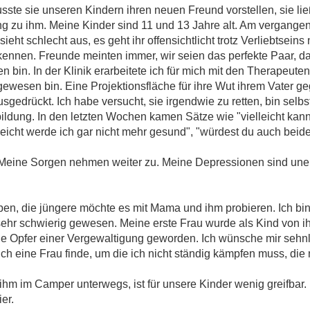
usste sie unseren Kindern ihren neuen Freund vorstellen, sie li
ging zu ihm. Meine Kinder sind 11 und 13 Jahre alt. Am vergangen
 schlecht aus, es geht ihr offensichtlicht trotz Verliebtseins n
nnen. Freunde meinten immer, wir seien das perfekte Paar, da
bin. In der Klinik erarbeitete ich für mich mit den Therapeuten
 gewesen bin. Eine Projektionsfläche für ihre Wut ihrem Vater g
gedrückt. Ich habe versucht, sie irgendwie zu retten, bin selbs
bildung. In den letzten Wochen kamen Sätze wie "vielleicht kan
vielleicht werde ich gar nicht mehr gesund", "würdest du auch be
n. Meine Sorgen nehmen weiter zu. Meine Depressionen sind une
eiben, die jüngere möchte es mit Mama und ihm probieren. Ich bi
 sehr schwierig gewesen. Meine erste Frau wurde als Kind von i
sie Opfer einer Vergewaltigung geworden. Ich wünsche mir sehn
h eine Frau finde, um die ich nicht ständig kämpfen muss, die m
t ihm im Camper unterwegs, ist für unsere Kinder wenig greifbar. 
ier.