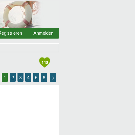
Registrieren
Anmelden
140
1
2
3
4
5
6
>
•