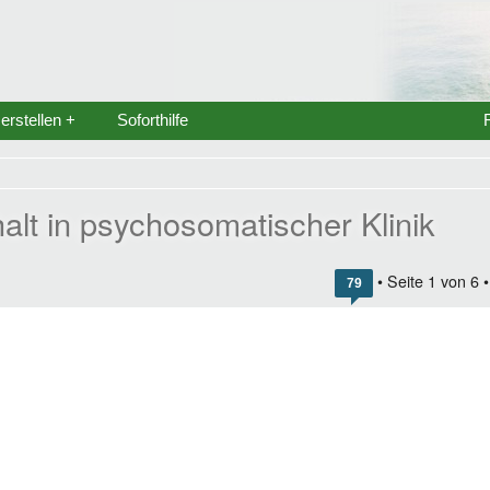
rstellen +
Soforthilfe
alt in psychosomatischer Klinik
• Seite
1
von
6
79