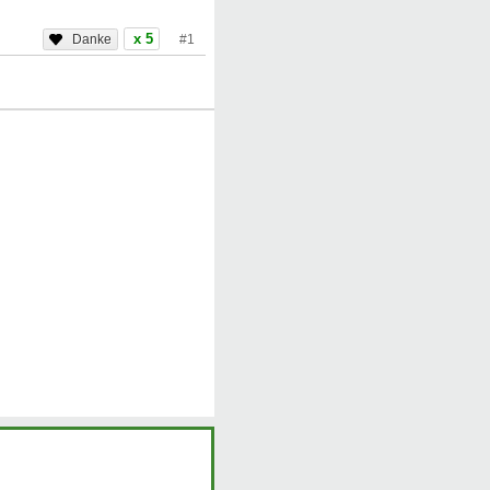
x 5
#1