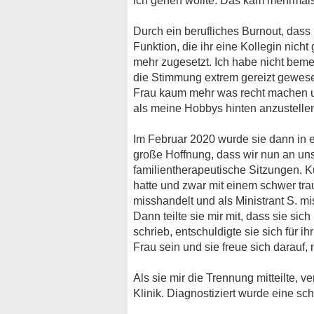
ich gehen wollte. Das kam mehrmals
Durch ein berufliches Burnout, dass 
Funktion, die ihr eine Kollegin nic
mehr zugesetzt. Ich habe nicht bemer
die Stimmung extrem gereizt gewese
Frau kaum mehr was recht machen un
als meine Hobbys hinten anzustellen
Im Februar 2020 wurde sie dann in 
große Hoffnung, dass wir nun an unse
familientherapeutische Sitzungen. K
hatte und zwar mit einem schwer trau
misshandelt und als Ministrant S. m
Dann teilte sie mir mit, dass sie sic
schrieb, entschuldigte sie sich für 
Frau sein und sie freue sich darauf, 
Als sie mir die Trennung mitteilte, 
Klinik. Diagnostiziert wurde eine s