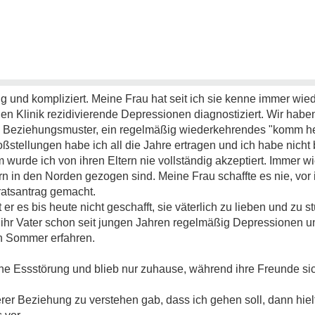
ng und kompliziert. Meine Frau hat seit ich sie kenne immer wi
en Klinik rezidivierende Depressionen diagnostiziert. Wir hab
ge Beziehungsmuster, ein regelmäßig wiederkehrendes "komm h
ßstellungen habe ich all die Jahre ertragen und ich habe nic
wurde ich von ihren Eltern nie vollständig akzeptiert. Immer 
ern in den Norden gezogen sind. Meine Frau schaffte es nie, vor i
ratsantrag gemacht.
 er es bis heute nicht geschafft, sie väterlich zu lieben und zu s
hr Vater schon seit jungen Jahren regelmäßig Depressionen un
en Sommer erfahren.
ne Essstörung und blieb nur zuhause, während ihre Freunde sic
rer Beziehung zu verstehen gab, dass ich gehen soll, dann hie