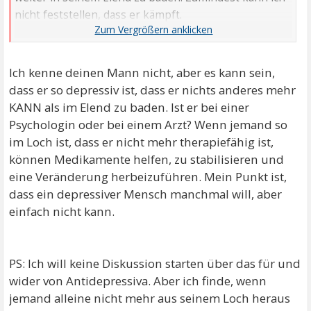
nicht feststellen, dass er kämpft.
Da er auch wenig redet, weiß ich nicht, was die
Therapeutin ihm rät oder welche "Hausaufgaben" sie
gibt. Er meint, sie reden nur. Aber das alleine kann
Ich kenne deinen Mann nicht, aber es kann sein,
doch nicht schon alles sein.
dass er so depressiv ist, dass er nichts anderes mehr
KANN als im Elend zu baden. Ist er bei einer
Psychologin oder bei einem Arzt? Wenn jemand so
im Loch ist, dass er nicht mehr therapiefähig ist,
können Medikamente helfen, zu stabilisieren und
eine Veränderung herbeizuführen. Mein Punkt ist,
dass ein depressiver Mensch manchmal will, aber
einfach nicht kann.
PS: Ich will keine Diskussion starten über das für und
wider von Antidepressiva. Aber ich finde, wenn
jemand alleine nicht mehr aus seinem Loch heraus