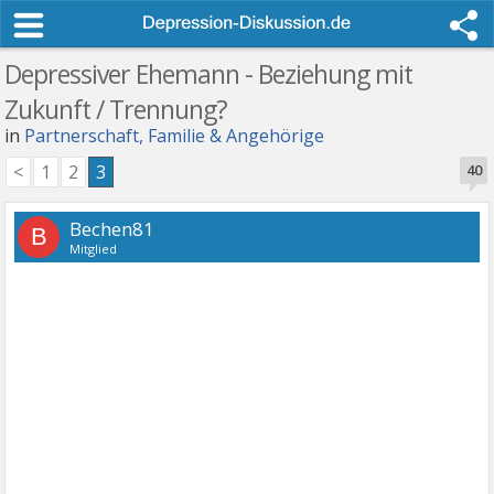
Depressiver Ehemann - Beziehung mit
Zukunft / Trennung?
in
Partnerschaft, Familie & Angehörige
<
1
2
3
40
Bechen81
B
Mitglied