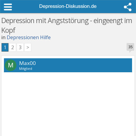
Depression mit Angststörung - eingeengt im
Kopf
in
Depressionen Hilfe
1
2
3
>
35
Max00
M
Mitglied