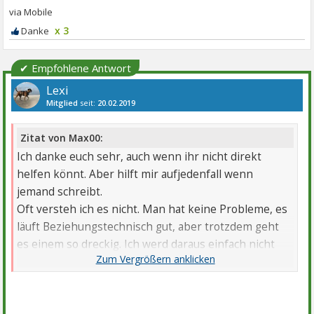
x 3
✔ Empfohlene Antwort
Lexi
Mitglied
seit:
20.02.2019
Beiträge:
4
Danke:
5
Zitat von Max00:
Ich danke euch sehr, auch wenn ihr nicht direkt
helfen könnt. Aber hilft mir aufjedenfall wenn
jemand schreibt.
Oft versteh ich es nicht. Man hat keine Probleme, es
läuft Beziehungstechnisch gut, aber trotzdem geht
es einem so dreckig. Ich werd daraus einfach nicht
schlau.