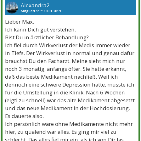
Alexandra2
Mitglied
seit:
10.01.2019
Beiträge:
8976
Danke:
13335
Themen:
16
Lieber Max,
Ich kann Dich gut verstehen.
Bist Du in ärztlicher Behandlung?
Ich fiel durch Wirkverlust der Medis immer wieder
in Tiefs. Der Wirkverlust in normal und genau dafür
brauchst Du den Facharzt. Meine sieht mich nur
noch 3 monatig, anfangs öfter. Sie hatte erkannt,
daß das beste Medikament nachließ. Weil ich
dennoch eine schwere Depression hatte, musste ich
für die Umstellung in die Klinik. Nach 6 Wochen
(eigtl zu schnell) war das alte Medikament abgesetzt
und das neue Medikament in der Hochdosierung.
Es dauerte also.
Ich persönlich wäre ohne Medikamente nicht mehr
hier, zu quälend war alles. Es ging mir viel zu
schlecht. Das alles fiel mir ein, als ich von Dir las.