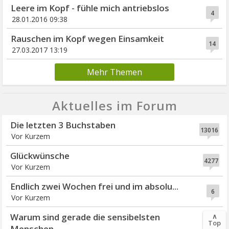
Leere im Kopf - fühle mich antriebslos
4
28.01.2016 09:38
Rauschen im Kopf wegen Einsamkeit
14
27.03.2017 13:19
Mehr Themen
Aktuelles im Forum
Die letzten 3 Buchstaben
13016
Vor Kurzem
Glückwünsche
4277
Vor Kurzem
Endlich zwei Wochen frei und im absolu...
6
Vor Kurzem
Warum sind gerade die sensibelsten
∧
6
Top
Menschen ...