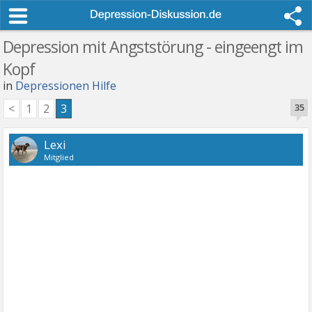
Depression mit Angststörung - eingeengt im
Kopf
in
Depressionen Hilfe
<
1
2
3
35
Lexi
Mitglied