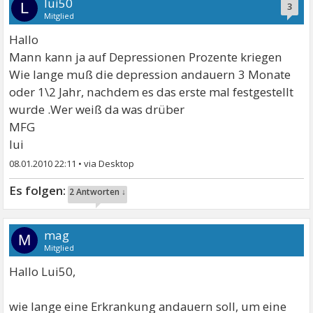
lui50
L
3
Mitglied
Hallo
Mann kann ja auf Depressionen Prozente kriegen
Wie lange muß die depression andauern 3 Monate
oder 1\2 Jahr, nachdem es das erste mal festgestellt
wurde .Wer weiß da was drüber
MFG
lui
08.01.2010 22:11
•
2 Antworten ↓
mag
M
Mitglied
Hallo Lui50,
wie lange eine Erkrankung andauern soll, um eine