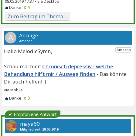
08.05.2019 17:37 •
x 4
Zum Beitrag im Thema ↓
A
Hallo MelodieSyren,
Chronisch depressiv - welche
Behandlung hilft mir / Ausweg finden
x 3
✔ Empfohlene Antwort
maya60
Mitglied
seit:
28.02.2019
Beiträge:
12870
Danke:
19714
Themen:
52