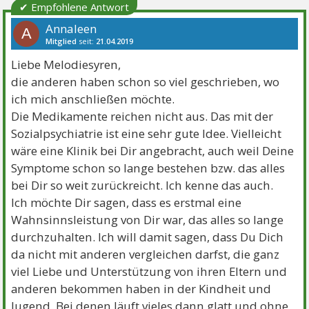
✔ Empfohlene Antwort
Annaleen
A
Mitglied
seit:
21.04.2019
Beiträge:
608
Danke:
658
Themen:
9
Liebe Melodiesyren,
die anderen haben schon so viel geschrieben, wo
ich mich anschließen möchte.
Die Medikamente reichen nicht aus. Das mit der
Sozialpsychiatrie ist eine sehr gute Idee. Vielleicht
wäre eine Klinik bei Dir angebracht, auch weil Deine
Symptome schon so lange bestehen bzw. das alles
bei Dir so weit zurückreicht. Ich kenne das auch.
Ich möchte Dir sagen, dass es erstmal eine
Wahnsinnsleistung von Dir war, das alles so lange
durchzuhalten. Ich will damit sagen, dass Du Dich
da nicht mit anderen vergleichen darfst, die ganz
viel Liebe und Unterstützung von ihren Eltern und
anderen bekommen haben in der Kindheit und
Jugend. Bei denen läuft vieles dann glatt und ohne