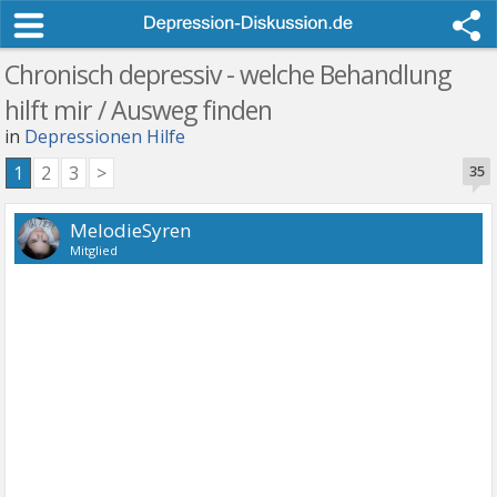
Chronisch depressiv - welche Behandlung
hilft mir / Ausweg finden
in
Depressionen Hilfe
1
2
3
>
35
MelodieSyren
Mitglied