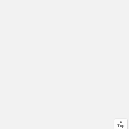
∧
Top