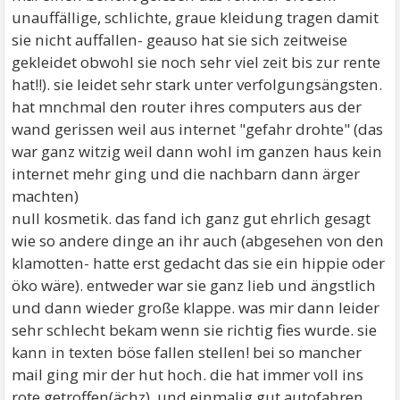
unauffällige, schlichte, graue kleidung tragen damit
sie nicht auffallen- geauso hat sie sich zeitweise
gekleidet obwohl sie noch sehr viel zeit bis zur rente
hat!!). sie leidet sehr stark unter verfolgungsängsten.
hat mnchmal den router ihres computers aus der
wand gerissen weil aus internet "gefahr drohte" (das
war ganz witzig weil dann wohl im ganzen haus kein
internet mehr ging und die nachbarn dann ärger
machten)
null kosmetik. das fand ich ganz gut ehrlich gesagt
wie so andere dinge an ihr auch (abgesehen von den
klamotten- hatte erst gedacht das sie ein hippie oder
öko wäre). entweder war sie ganz lieb und ängstlich
und dann wieder große klappe. was mir dann leider
sehr schlecht bekam wenn sie richtig fies wurde. sie
kann in texten böse fallen stellen! bei so mancher
mail ging mir der hut hoch. die hat immer voll ins
rote getroffen(ächz). und einmalig gut autofahren