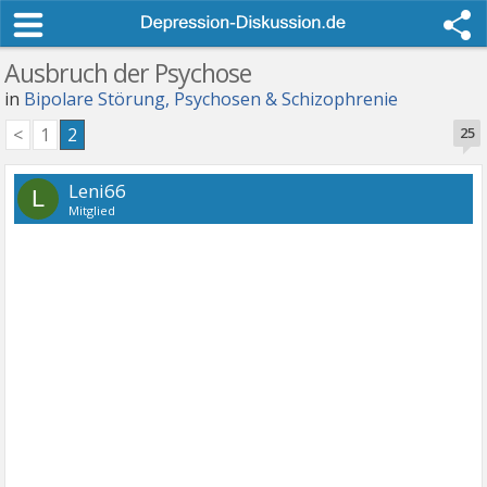
Ausbruch der Psychose
in
Bipolare Störung, Psychosen & Schizophrenie
<
1
2
25
Leni66
L
Mitglied