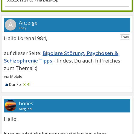
13.03.2019 21:05
•
A
Hallo Lorena1984,
Bipolare Störung, Psychosen &
Schizophrenie Tipps
x 4
bones
Mitglied
Hallo,
Nun es wird dir keiner verurteilen.bei einer