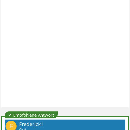
✔ Empfohlene Antwort
Frederick1
F
Gast