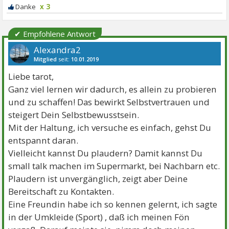
x 3
✔ Empfohlene Antwort
Alexandra2
Mitglied
seit:
10.01.2019
Beiträge:
8976
Danke:
13335
Themen:
16
Liebe tarot,
Ganz viel lernen wir dadurch, es allein zu probieren
und zu schaffen! Das bewirkt Selbstvertrauen und
steigert Dein Selbstbewusstsein.
Mit der Haltung, ich versuche es einfach, gehst Du
entspannt daran.
Vielleicht kannst Du plaudern? Damit kannst Du
small talk machen im Supermarkt, bei Nachbarn etc.
Plaudern ist unvergänglich, zeigt aber Deine
Bereitschaft zu Kontakten.
Eine Freundin habe ich so kennen gelernt, ich sagte
in der Umkleide (Sport) , daß ich meinen Fön