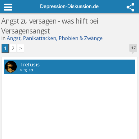
Angst zu versagen - was hilft bei
Versagensangst
in
Angst, Panikattacken, Phobien & Zwänge
1
2
>
17
Trefusis
Mitglied