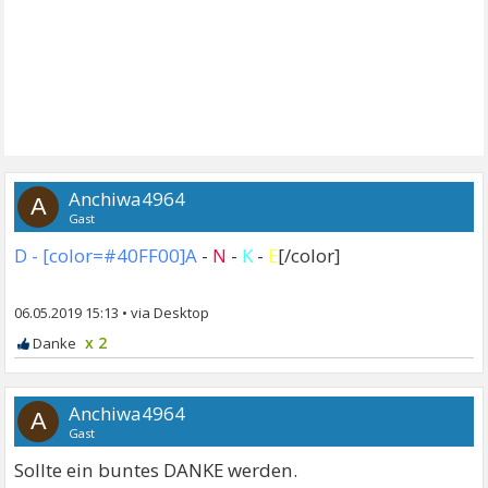
Anchiwa4964
A
Gast
D - [color=#40FF00]A
-
N
-
K
-
E
[/color]
06.05.2019 15:13
•
x 2
Anchiwa4964
A
Gast
Sollte ein buntes DANKE werden.