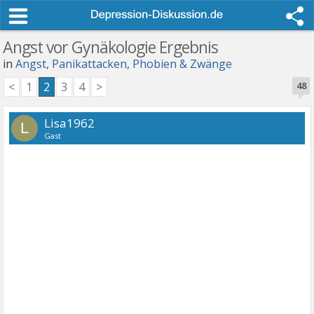
Angst vor Gynäkologie Ergebnis
in
Angst, Panikattacken, Phobien & Zwänge
<
1
2
3
4
>
48
Lisa1962
L
Gast