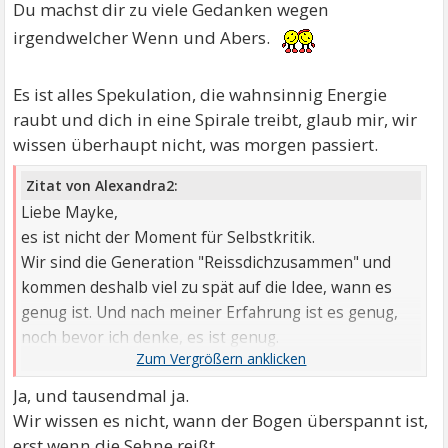
Du machst dir zu viele Gedanken wegen
irgendwelcher Wenn und Abers.
Es ist alles Spekulation, die wahnsinnig Energie
raubt und dich in eine Spirale treibt, glaub mir, wir
wissen überhaupt nicht, was morgen passiert.
Zitat von Alexandra2:
Liebe Mayke,
es ist nicht der Moment für Selbstkritik.
Wir sind die Generation "Reissdichzusammen" und
kommen deshalb viel zu spät auf die Idee, wann es
genug ist. Und nach meiner Erfahrung ist es genug,
noch bevor ich denke, es ist genug.
Es war und ist genug, Zeit für Pausen, Zeit sich selbst
in den Arm zu nehmen, es gut sein zu lassen
Ja, und tausendmal ja.
Wir wissen es nicht, wann der Bogen überspannt ist,
erst wenn die Sehne reißt.