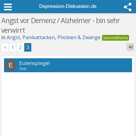
Angst vor Demenz / Alzheimer - bin sehr
verwirrt
in
Angst, Panikattacken, Phobien & Zwänge
<
1
2
3
42
Eulenspiegel
E
Gast