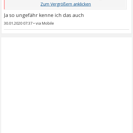
und/oder ich unter großem Stress stehe. Entweder
hab ich dann einen kompletten Blackout, kann
Ja so ungefähr kenne ich das auch
Tätigkeiten nicht mehr, die ich sonst mit links mache.
30.01.2020 07:37
•
Oder aber ich bekomme es überhaupt nicht mit und
kann mich demzufolge nachher auch nicht dran
erinnern.