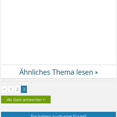
<
1
2
3
Als Gast antworten +
Sie haben auch eine Frage?