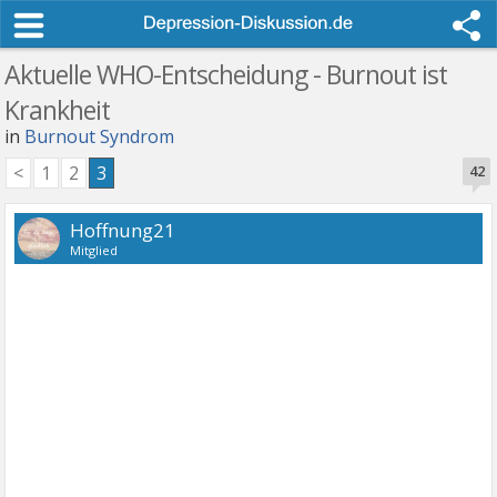
Aktuelle WHO-Entscheidung - Burnout ist
Krankheit
in
Burnout Syndrom
<
1
2
3
42
Hoffnung21
Mitglied