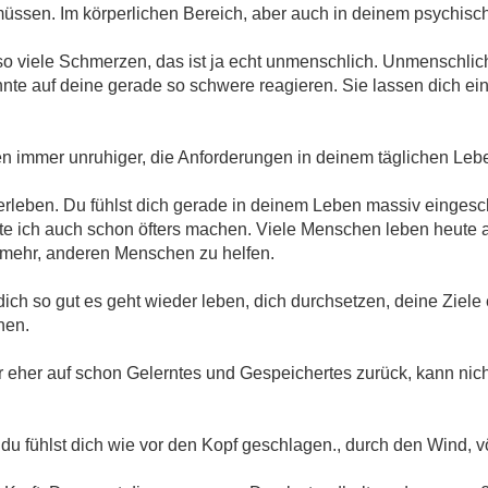
müssen. Im körperlichen Bereich, aber auch in deinem psychis
so viele Schmerzen, das ist ja echt unmenschlich. Unmenschlich
te auf deine gerade so schwere reagieren. Sie lassen dich ein
 immer unruhiger, die Anforderungen in deinem täglichen Leb
rleben. Du fühlst dich gerade in deinem Leben massiv eingesch
sste ich auch schon öfters machen. Viele Menschen leben heute 
t mehr, anderen Menschen zu helfen.
t dich so gut es geht wieder leben, dich durchsetzen, deine Ziele
nen.
ir eher auf schon Gelerntes und Gespeichertes zurück, kann nic
 fühlst dich wie vor den Kopf geschlagen., durch den Wind, völ