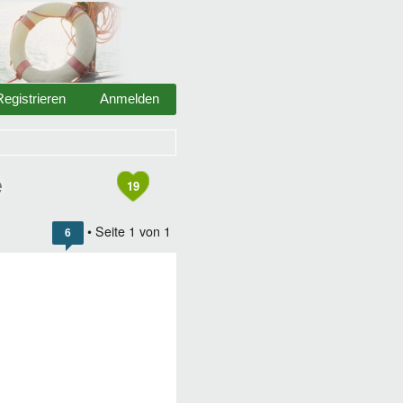
Registrieren
Anmelden
e
19
• Seite
1
von
1
6