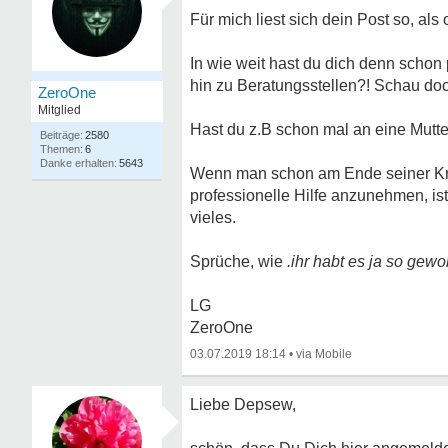
Für mich liest sich dein Post so, als
In wie weit hast du dich denn scho
hin zu Beratungsstellen?! Schau do
ZeroOne
Mitglied
Hast du z.B schon mal an eine Mutte
2580
6
5643
Wenn man schon am Ende seiner Kräft
professionelle Hilfe anzunehmen, is
vieles.
Sprüche, wie
.ihr habt es ja so gewol
LG
ZeroOne
03.07.2019 18:14
•
Liebe Depsew,