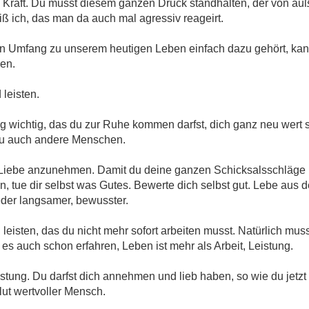
iel Kraft. Du musst diesem ganzen Druck standhalten, der von au
iß ich, das man da auch mal agressiv reageirt.
 Umfang zu unserem heutigen Leben einfach dazu gehört, kann
zen.
leisten.
rg wichtig, das du zur Ruhe kommen darfst, dich ganz neu wert 
t du auch andere Menschen.
Liebe anzunehmen. Damit du deine ganzen Schicksalsschläge b
n, tue dir selbst was Gutes. Bewerte dich selbst gut. Lebe aus 
eder langsamer, bewusster.
ll leisten, das du nicht mehr sofort arbeiten musst. Natürlich mu
es auch schon erfahren, Leben ist mehr als Arbeit, Leistung.
stung. Du darfst dich annehmen und lieb haben, so wie du jetzt g
lut wertvoller Mensch.