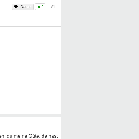
x 4
#1
en, du meine Güte, da hast