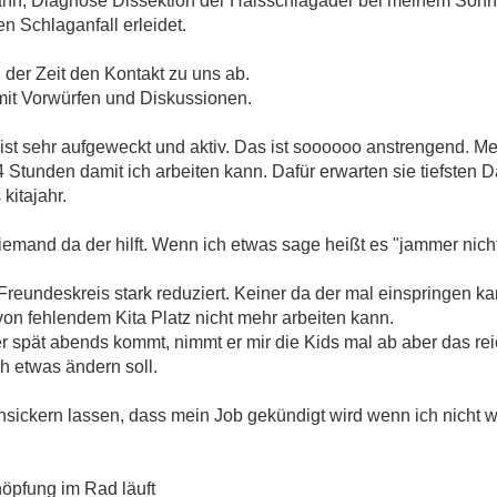
n, Diagnose Dissektion der Halsschlagader bei meinem Sohn 
n Schlaganfall erleidet.
 der Zeit den Kontakt zu uns ab.
 mit Vorwürfen und Diskussionen.
 ist sehr aufgeweckt und aktiv. Das ist soooooo anstrengend. Me
 Stunden damit ich arbeiten kann. Dafür erwarten sie tiefsten D
kitajahr.
iemand da der hilft. Wenn ich etwas sage heißt es "jammer nicht,
eundeskreis stark reduziert. Keiner da der mal einspringen ka
 von fehlendem Kita Platz nicht mehr arbeiten kann.
r spät abends kommt, nimmt er mir die Kids mal ab aber das reic
ich etwas ändern soll.
chsickern lassen, dass mein Job gekündigt wird wenn ich nicht
höpfung im Rad läuft