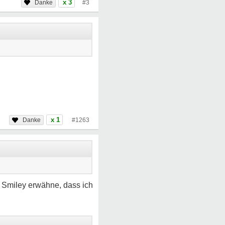
x 3
#3
x 1
#1263
 Smiley erwähne, dass ich