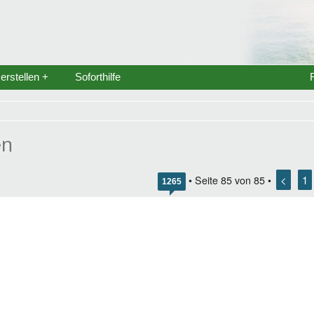
rstellen +
Soforthilfe
en
<
1
• Seite
85
von
85
•
1265