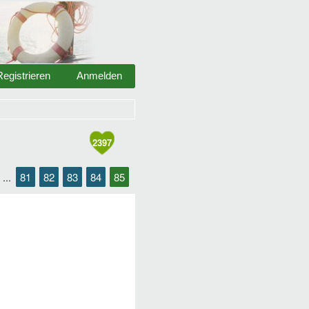
Registrieren
Anmelden
2397
81
82
83
84
85
...