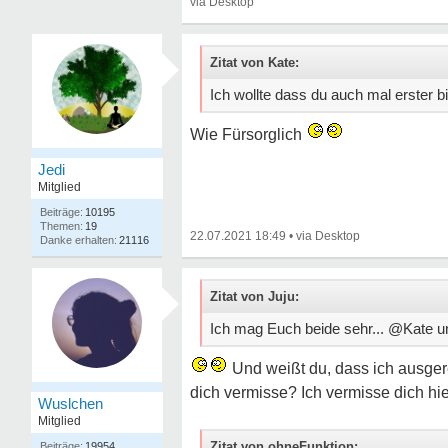
Zitat von Kate:
Ich wollte dass du auch mal erster bi
Wie Fürsorglich
Jedi
Mitglied
10195
19
22.07.2021 18:49
•
21116
Zitat von Juju:
Ich mag Euch beide sehr... @Kate 
Und weißt du, dass ich ausger
dich vermisse? Ich vermisse dich hie
Wuslchen
Mitglied
Zitat von ohneFunktion:
19954