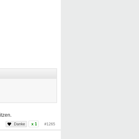
itzen.
x 1
#1265