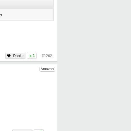
?
x 1
#1262