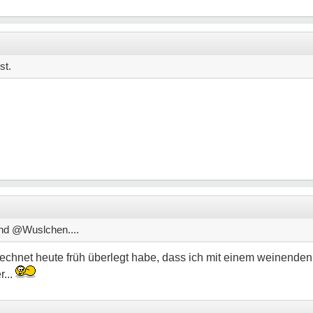
st.
und @Wuslchen....
echnet heute früh überlegt habe, dass ich mit einem weinenden
r...