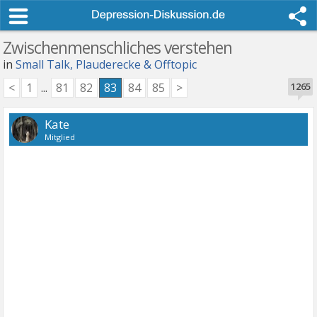
Zwischenmenschliches verstehen
in
Small Talk, Plauderecke & Offtopic
<
1
...
81
82
83
84
85
>
1265
Kate
Mitglied