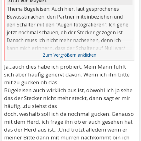
Zitat von Mayke1:
Thema Bügeleisen: Auch hier, laut gesprochenes
Bewusstmachen, den Partner miteinbeziehen und
den Schalter mit den "Augen fotografieren": Ich gehe
jetzt nochmal schauen, ob der Stecker gezogen ist.
Danach muss ich nicht mehr nachsehen, denn ich
kann mich erinnern, dass der Schalter auf Null war/
der Stecker gezogen war, denn er baumelt herunter
u.ä.
Ja...auch dies habe ich probiert. Mein Mann fühlt
sich aber häufig genervt davon. Wenn ich ihn bitte
mit zu gucken ob das
Bügeleisen auch wirklich aus ist, obwohl ich ja sehe
das der Stecker nicht mehr steckt, dann sagt er mir
häufig...du siehst das
doch, weshalb soll ich da nochmal gucken. Genauso
mit dem Herd, ich frage ihn ob er auch gesehen hat
das der Herd aus ist....Und trotzt alledem wenn er
meiner Bitte dann mit murren nachkommt bin ich