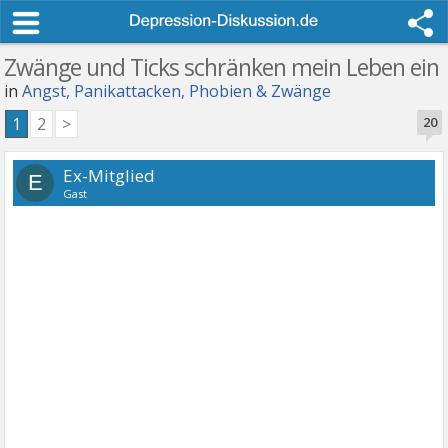
Zwänge und Ticks schränken mein Leben ein
in
Angst, Panikattacken, Phobien & Zwänge
1
2
>
20
Ex-Mitglied
E
Gast