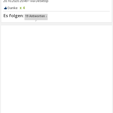
20.10.2020 20:49
•
x 4
19 Antworten ↓