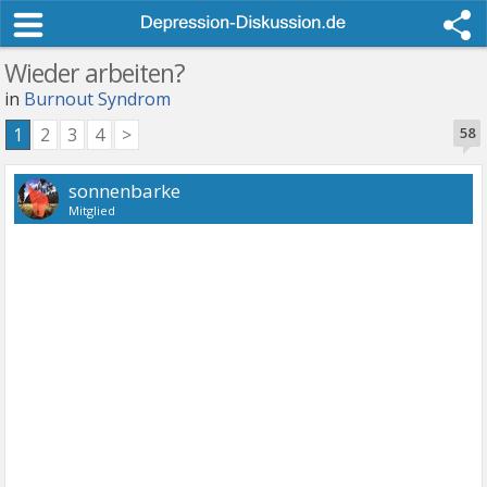
Wieder arbeiten?
in
Burnout Syndrom
1
2
3
4
>
58
sonnenbarke
Mitglied