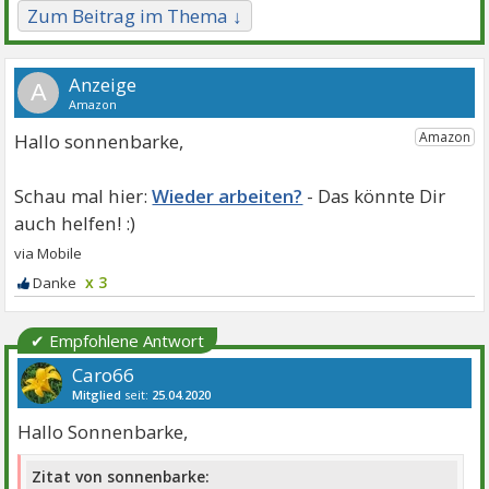
Zum Beitrag im Thema ↓
A
Hallo sonnenbarke,
Wieder arbeiten?
x 3
✔ Empfohlene Antwort
Caro66
Mitglied
seit:
25.04.2020
Beiträge:
2409
Danke:
3087
Themen:
5
Hallo Sonnenbarke,
Zitat von sonnenbarke: