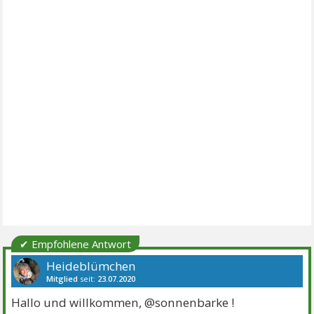
✔ Empfohlene Antwort
Heideblümchen
Mitglied
seit:
23.07.2020
Beiträge:
765
Danke:
1455
Themen:
4
Hallo und willkommen, @sonnenbarke !