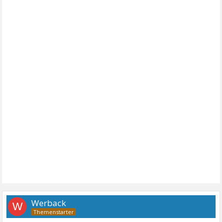
Werback
W