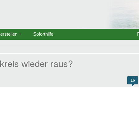
rstellen +
Soforthilfe
reis wieder raus?
16