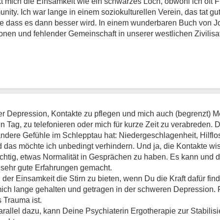
mich die Einsamkeit wie ein schwarzes Loch, obwohl ich oft Fr
ity. Ich war lange in einem soziokulturellen Verein, das tat gut
offe dass es dann besser wird. In einem wunderbaren Buch von Jo
 und fehlender Gemeinschaft in unserer westlichen Zivilisat
 der Depression, Kontakte zu pflegen und mich auch (begrenzt)
en Tag, zu telefonieren oder mich für kurze Zeit zu verabreden. 
ndere Gefühle im Schlepptau hat: Niedergeschlagenheit, Hilflosi
 das möchte ich unbedingt verhindern. Und ja, die Kontakte wis
ichtig, etwas Normalität in Gesprächen zu haben. Es kann und da
 sehr gute Erfahrungen gemacht.
der Einsamkeit die Stirn zu bieten, wenn Du die Kraft dafür find
ch lange gehalten und getragen in der schweren Depression. 
s Trauma ist.
arallel dazu, kann Deine Psychiaterin Ergotherapie zur Stabilis