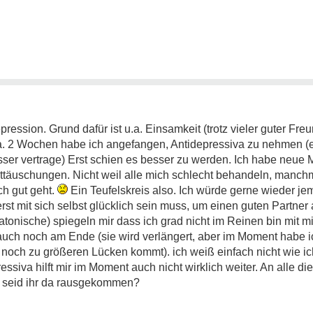
pression. Grund dafür ist u.a. Einsamkeit (trotz vieler guter Fre
. 2 Wochen habe ich angefangen, Antidepressiva zu nehmen (ers
esser vertrage) Erst schien es besser zu werden. Ich habe neue
ttäuschungen. Nicht weil alle mich schlecht behandeln, manchm
ch gut geht.
Ein Teufelskreis also. Ich würde gerne wieder 
rst mit sich selbst glücklich sein muss, um einen guten Partne
atonische) spiegeln mir dass ich grad nicht im Reinen bin mit 
auch noch am Ende (sie wird verlängert, aber im Moment habe i
noch zu größeren Lücken kommt). ich weiß einfach nicht wie ic
ssiva hilft mir im Moment auch nicht wirklich weiter. An alle d
 seid ihr da rausgekommen?