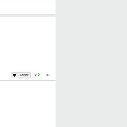
x 2
#2