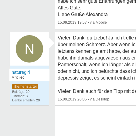
habe ich sehr gute Erfahrungen gem
Alles Gute.
Liebe Grüße Alexandra
15.09.2019 19:57
•
Vielen Dank, du Liebe! Ja, ich tref
N
über meinen Schmerz. Aber wenn ich
letztens kennen gelernt habe, der a
habe ihn damals abgewiesen aus einem
Partnerschaft, wenn ich länger als 
oder nicht, und ich befürchte dass 
naturegirl
Mitglied
depressiv zeige, es scheint einfach i
VIelen Dank auch für den Tipp mit d
29
3
15.09.2019 20:06
•
29