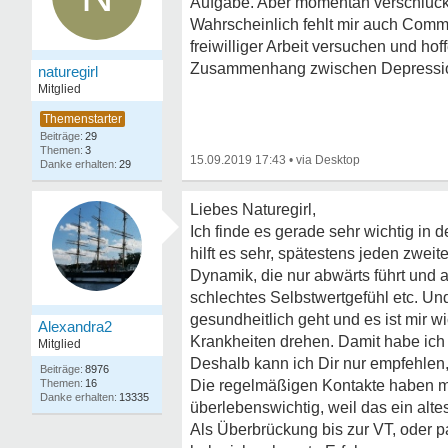
Aufgabe. Aber momentan verschluckt 
Wahrscheinlich fehlt mir auch Commun
freiwilliger Arbeit versuchen und h
Zusammenhang zwischen Depressionen
naturegirl
Mitglied
29
3
15.09.2019 17:43
•
29
Liebes Naturegirl,
Ich finde es gerade sehr wichtig in
hilft es sehr, spätestens jeden zweit
Dynamik, die nur abwärts führt und a
schlechtes Selbstwertgefühl etc. Und
gesundheitlich geht und es ist mir w
Alexandra2
Krankheiten drehen. Damit habe ich
Mitglied
Deshalb kann ich Dir nur empfehlen, 
8976
16
Die regelmäßigen Kontakte haben mi
13335
überlebenswichtig, weil das ein alte
Als Überbrückung bis zur VT, oder p