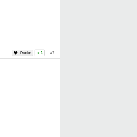
x 1
#7