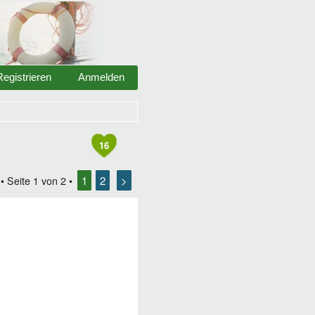
Registrieren
Anmelden
16
1
2
>
• Seite
1
von
2
•