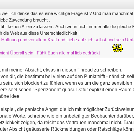
 weil ich denke das es eine wichtige Frage ist ? Und man manchmal g
Liebe Zuwendung braucht .
müht keinen Allein zu lassen . Auch wenn nicht immer alle die gleiche
ie Welt aus diese Unterschiedlichkeit !
l Hoffnung und vor allem Kraft und Liebe auf sich selbst und sein Um
cht Überall sein ! Fühlt Euch alle mal lieb gedrückt
 mit meiner Absicht, etwas in diesen Thread zu schreiben.
on dir, die bestimmt bei vielen auf den Punkt trifft - nämlich se
 sein, sich blockiert zu fühlen, wenn es um die ganz sensiblen
ere seelischen "Sperrzonen" quasi. Dafür explizit einen Raum 
höne Idee.
Beispiel, die panische Angst, die ich mit möglicher Zurückweisu
tionale Worte, schreibe wie ein unbeteiligter Beobachter darübe
etzlichkeit zeigen, da reicht das Vertrauen manchmal nicht. Bra
guter Absicht geäusserte Rückmeldungen oder Ratschläge könn