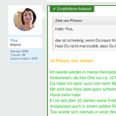
✔ Empfohlene Antwort
Zitat von Pilsum:
Hallo Ylva,
Ylva
das ist schwierig, wenn Du kaum K
Mitglied
Hast Du nicht mal erzählt, dass Du
Beiträge:
8752
Themen:
49
Danke erhalten:
6737
Ja Pilsum, das stimmt.
Ich werde wieder in meine Heimatst
hinkommen, da ihre Omi nur ca. 10 M
Da habe ich dann auch viel mehr Mö
Mir wird das Herz aber ganz schwer, 
Hund mehr habe.
Er ist seit über 10 Jahren seine Fr
Andalusien auch in einem wilden R
Toxi würde sich niemals in einer W