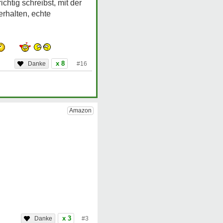
htig schreibst, mit der
rhalten, echte
x 8
#16
x 3
#3