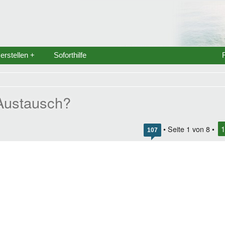
rstellen +
Soforthilfe
 Austausch?
1
• Seite
1
von
8
•
107