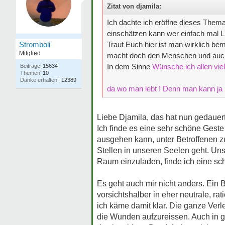
Zitat von djamila:
Ich dachte ich eröffne dieses Thema
einschätzen kann wer einfach mal 
Stromboli
Traut Euch hier ist man wirklich be
Mitglied
macht doch den Menschen und auch d
In dem Sinne
Wünsche ich allen vie
Beiträge:
15634
Themen:
10
Danke erhalten:
12389
da wo man lebt ! Denn man kann ja ni
Liebe Djamila, das hat nun gedauert
Ich finde es eine sehr schöne Geste v
ausgehen kann, unter Betroffenen zu
Stellen in unseren Seelen geht. Uns
Raum einzuladen, finde ich eine sc
Es geht auch mir nicht anders. Ein 
vorsichtshalber in eher neutrale, ra
ich käme damit klar. Die ganze Verl
die Wunden aufzureissen. Auch in 