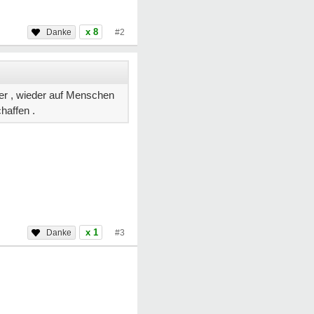
x 8
#2
er , wieder auf Menschen
haffen .
x 1
#3