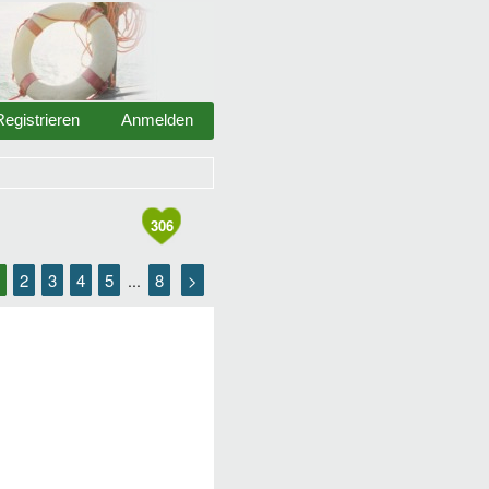
Registrieren
Anmelden
306
2
3
4
5
8
>
...