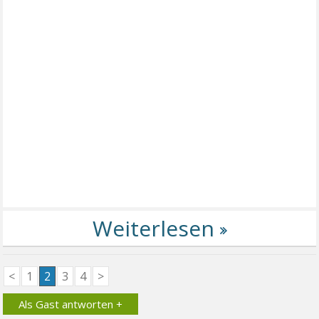
<
1
2
3
4
>
Als Gast antworten +