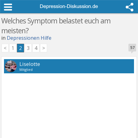
Welches Symptom belastet euch am
meisten?
in
Depressionen Hilfe
<
1
2
3
4
>
57
Liselotte
Mitglied