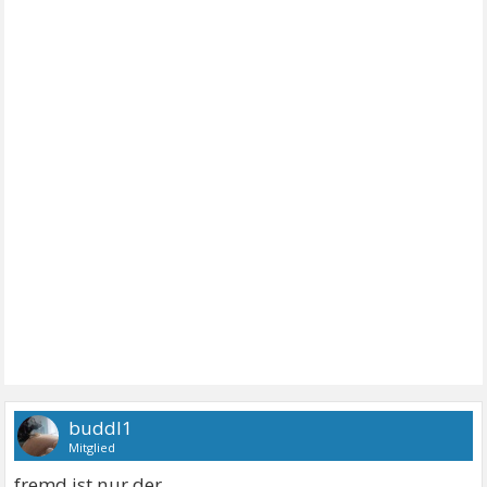
buddl1
Mitglied
fremd ist nur der,