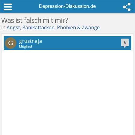
Was ist falsch mit mir?
in
Angst, Panikattacken, Phobien & Zwänge
grustnaja
G
6
Mitglied