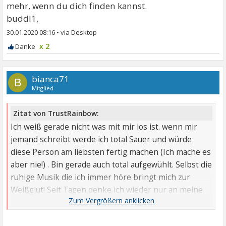
mehr, wenn du dich finden kannst.
buddl1,
30.01.2020 08:16
•
x 2
bianca71
B
Mitglied
Zitat von TrustRainbow:
Ich weiß gerade nicht was mit mir los ist. wenn mir
jemand schreibt werde ich total Sauer und würde
diese Person am liebsten fertig machen (Ich mache es
aber nie!) . Bin gerade auch total aufgewühlt. Selbst die
ruhige Musik die ich immer höre bringt mich zur
Weißglut! Seit Tagen denke ich wieder nur an meine
Angst. an meine Panikattacken und wie schlimm die
waren und, dass ich dem Tod von der Schippe