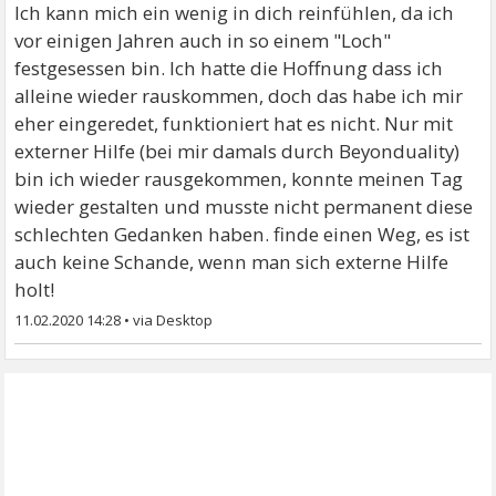
gesprungen bin. diese Gedanken machen mich auch
Ich kann mich ein wenig in dich reinfühlen, da ich
einfach fertig. sitze schon seit Monaten nur zuhause
vor einigen Jahren auch in so einem "Loch"
rum. Hab bald ein Termin bei einer Tagesklinik .
festgesessen bin. Ich hatte die Hoffnung dass ich
alleine wieder rauskommen, doch das habe ich mir
eher eingeredet, funktioniert hat es nicht. Nur mit
externer Hilfe (bei mir damals durch Beyonduality)
bin ich wieder rausgekommen, konnte meinen Tag
wieder gestalten und musste nicht permanent diese
schlechten Gedanken haben. finde einen Weg, es ist
auch keine Schande, wenn man sich externe Hilfe
holt!
11.02.2020 14:28
•