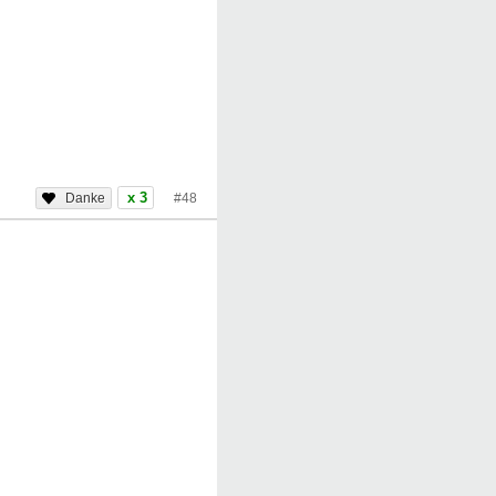
x 3
#48