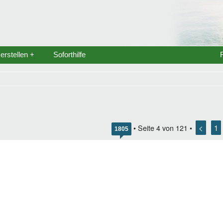
rstellen +
Soforthilfe
<
1
• Seite
4
von
121
•
1805