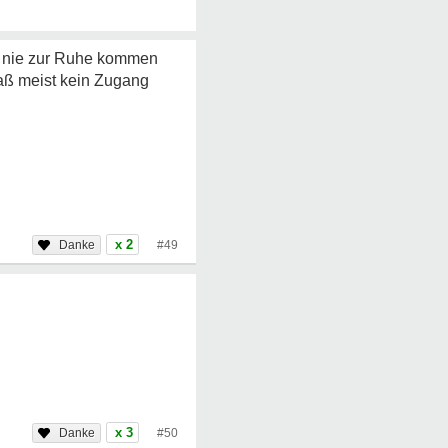
ich nie zur Ruhe kommen
 daß meist kein Zugang
x 2
#49
x 3
#50