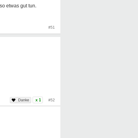
so etwas gut tun.
#51
x 1
#52