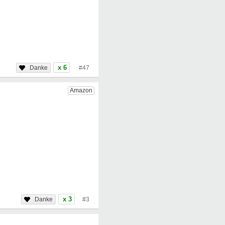
x 6
#47
x 3
#3