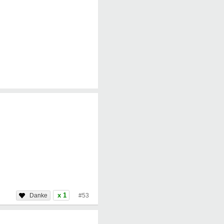
x 1
#53