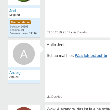
Jedi
Mitglied
10195
19
03.05.2019 21:47
•
21116
Hallo Jedi,
A
Was Ich bräuchte
Wow, Alexandra, das ist ja eine sch