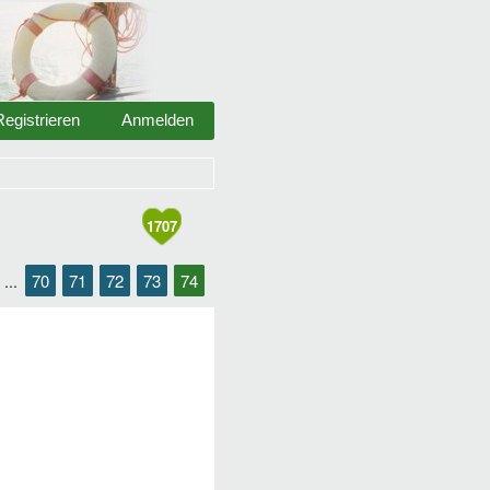
Registrieren
Anmelden
1707
70
71
72
73
74
...