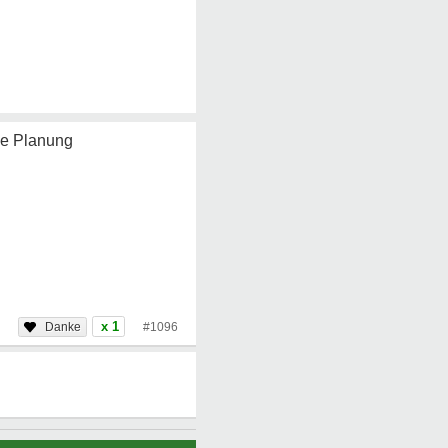
ige Planung
x 1
#1096