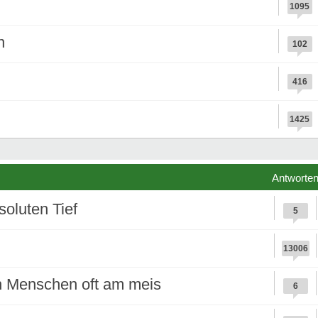
1095
n
102
416
1425
Antworte
oluten Tief
5
13006
n Menschen oft am meis
6