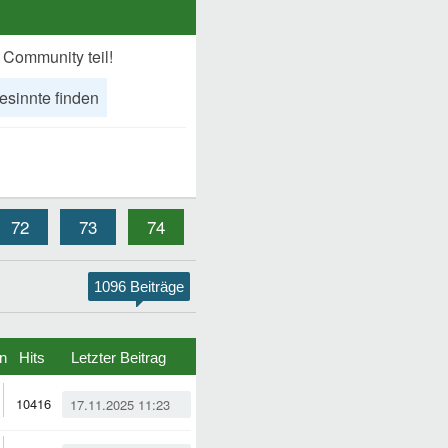
 Community teil!
esinnte finden
72
73
74
1096 Beiträge
n
Hits
Letzter Beitrag
10416
17.11.2025 11:23