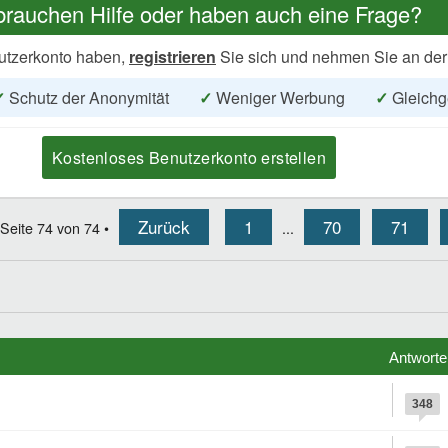
brauchen Hilfe oder haben auch eine Frage?
utzerkonto haben,
registrieren
Sie sich und nehmen Sie an der
✓
Schutz der Anonymität
✓
Weniger Werbung
✓
Gleichg
Kostenloses Benutzerkonto erstellen
Zurück
1
70
71
Seite
74
von
74
•
...
Antworte
348