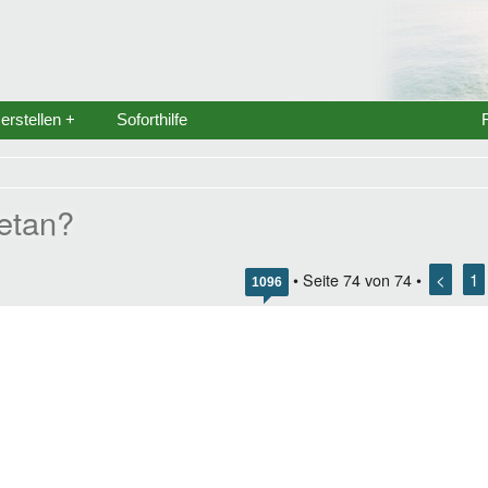
rstellen +
Soforthilfe
etan?
<
1
• Seite
74
von
74
•
1096