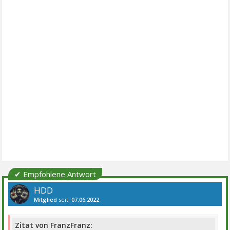
✔ Empfohlene Antwort
HDD
Mitglied
seit:
07.06.2022
Beiträge:
426
Danke:
634
Themen:
4
Zitat von FranzFranz: