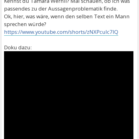
Kennst du Tamara Wernli? Mal schauen, ob ich was
passendes zu der Aussagenproblematik finde.
Ok, hier, was wäre, wenn den selben Text ein Mann
sprechen würde?
https://www.youtube.com/shorts/zNXPcuIc7IQ
Doku dazu: