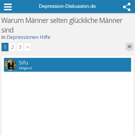
Warum Männer selten glückliche Männer
sind
in
Depressionen Hilfe
1
2
3
>
41
Sifu
Mitglied