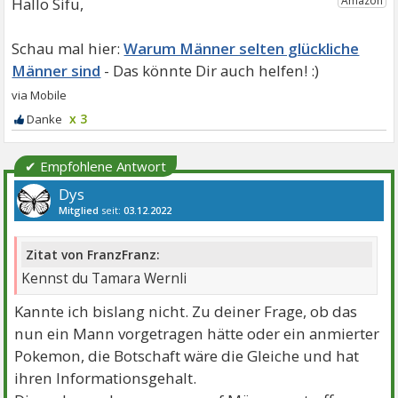
Hallo Sifu,
Warum Männer selten glückliche
Männer sind
x 3
✔ Empfohlene Antwort
Dys
Mitglied
seit:
03.12.2022
Beiträge:
2157
Danke:
3204
Themen:
1
Zitat von FranzFranz:
Kennst du Tamara Wernli
Kannte ich bislang nicht. Zu deiner Frage, ob das
nun ein Mann vorgetragen hätte oder ein anmierter
Pokemon, die Botschaft wäre die Gleiche und hat
ihren Informationsgehalt.