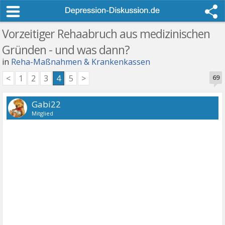
Vorzeitiger Rehaabruch aus medizinischen
Gründen - und was dann?
in
Reha-Maßnahmen & Krankenkassen
<
1
2
3
4
5
>
69
Gabi22
Mitglied