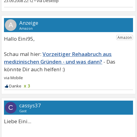
23.09.2008 22:12
•
A
Hallo Eini95,
Vorzeitiger Rehaabruch aus
medizinischen Gründen - und was dann?
x 3
cassys37
C
Gast
Liebe Eini...