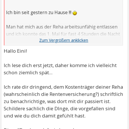
Ich bin seit gestern zu Hause !!!
Man hat mich aus der Reha arbeitsunfähig entlassen
und ich konnte das 1. Mal für fast 4 Stunden die Nacht
schlafen. Ich bin so glücklich, dass ich aus diesem
Terrorschuppen raus bin !!!
Hallo Eini!
Im empfehle keinem die psychosomatische Abteilung
Ich lese dich erst jetzt, daher komme ich vielleicht
der Brandenburg Klinik in Bernau bzw. Wandlitz !!!
schon ziemlich spät...
Ich bedanke mich noch einmal bei allen, die mich
Ich rate dir dringend, dem Kostenträger deiner Reha
während dieser Zeit hier so doll unterstützt haben
(wahrscheinlich die Rentenversicherung?) schriftlich
!!!!!!!!!!!!!!!!!!!!!!!
zu benachrichtige, was dort mit dir passiert ist.
Schildere sachlich die DInge, die vorgefallen sind
Viele Grüße
und wie du dich damit gefühlt hast.
von
Eini