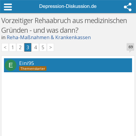
Vorzeitiger Rehaabruch aus medizinischen
Gründen - und was dann?
in
Reha-Maßnahmen & Krankenkassen
<
1
2
3
4
5
>
69
Eini95
E