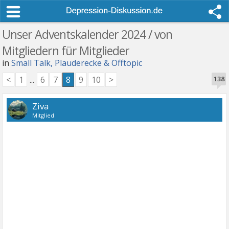
Unser Adventskalender 2024 / von
Mitgliedern für Mitglieder
in
Small Talk, Plauderecke & Offtopic
<
1
...
6
7
8
9
10
>
138
Ziva
Mitglied