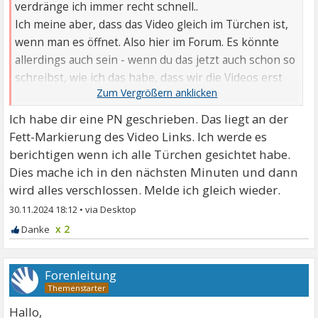
verdränge ich immer recht schnell..
Ich meine aber, dass das Video gleich im Türchen ist,
wenn man es öffnet. Also hier im Forum. Es könnte
allerdings auch sein - wenn du das jetzt auch schon so
schreibst, wie ich das habe, dass wir die Videos erst
dann im Türchen sehen können, wenn der komplett
abgeschlossen ist von der Forenleitung. Mhn..
Ich habe dir eine PN geschrieben. Das liegt an der
Fett-Markierung des Video Links. Ich werde es
berichtigen wenn ich alle Türchen gesichtet habe.
Dies mache ich in den nächsten Minuten und dann
wird alles verschlossen. Melde ich gleich wieder.
30.11.2024 18:12
•
x 2
Forenleitung
Hallo,