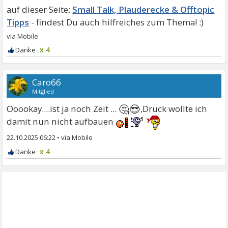
Small Talk, Plauderecke & Offtopic
Tipps
x 4
Caro66
Mitglied
🤔😎
Ooookay....ist ja noch Zeit ...
,Druck wollte ich
damit nun nicht aufbauen
22.10.2025 06:22
•
x 4