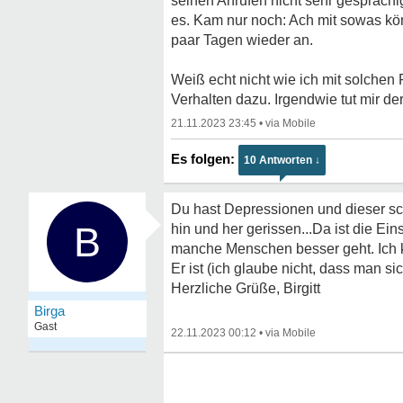
seinen Anrufen nicht sehr gesprächig 
es. Kam nur noch: Ach mit sowas kön
paar Tagen wieder an.
Weiß echt nicht wie ich mit solchen 
Verhalten dazu. Irgendwie tut mir der
21.11.2023 23:45
•
10 Antworten ↓
Du hast Depressionen und dieser sch
B
hin und her gerissen...Da ist die Ei
manche Menschen besser geht. Ich k
Er ist (ich glaube nicht, dass man s
Herzliche Grüße, Birgitt
Birga
Gast
22.11.2023 00:12
•