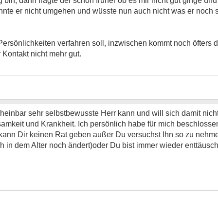
bin, dann fragte der schon früher ob es mir nicht gut ginge und 
nte er nicht umgehen und wüsste nun auch nicht was er noch sag
Persönlichkeiten verfahren soll, inzwischen kommt noch öfters 
 Kontakt nicht mehr gut.
einbar sehr selbstbewusste Herr kann und will sich damit nich
nsamkeit und Krankheit. Ich persönlich habe für mich beschloss
ann Dir keinen Rat geben außer Du versuchst Ihn so zu nehme
ich in dem Alter noch ändert)oder Du bist immer wieder enttäuscht