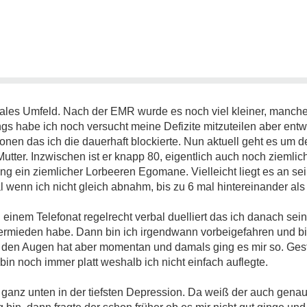
ziales Umfeld. Nach der EMR wurde es noch viel kleiner, manche
angs habe ich noch versucht meine Defizite mitzuteilen aber ent
ionen das ich die dauerhaft blockierte. Nun aktuell geht es um 
tter. Inzwischen ist er knapp 80, eigentlich auch noch ziemlich
 ein ziemlicher Lorbeeren Egomane. Vielleicht liegt es an sei
 wenn ich nicht gleich abnahm, bis zu 6 mal hintereinander als 
 einem Telefonat regelrecht verbal duelliert das ich danach se
ermieden habe. Dann bin ich irgendwann vorbeigefahren und bin 
n den Augen hat aber momentan und damals ging es mir so. Gest
bin noch immer platt weshalb ich nicht einfach auflegte.
ganz unten in der tiefsten Depression. Da weiß der auch genau 