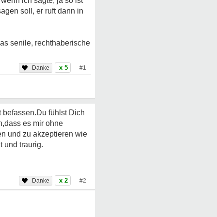
wenn ich sagte, ja so ist
en soll, er ruft dann in
das senile, rechthaberische
x 5
#1
t befassen.Du fühlst Dich
en,dass es mir ohne
n und zu akzeptieren wie
 und traurig.
x 2
#2