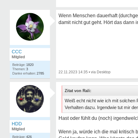
Wenn Menschen dauerhaft (durchgehen
damit nicht gut geht. Hört das dann
CCC
Mitglied
1820
3
22.11.2023 14:35
•
2785
Zitat von Rali:
Weiß echt nicht wie ich mit solchen 
Verhalten dazu. Irgendwie tut mir de
Hast oder fühlt du (noch) irgendwe
HDD
Mitglied
Wenn ja, würde ich die mal kritisch 
426