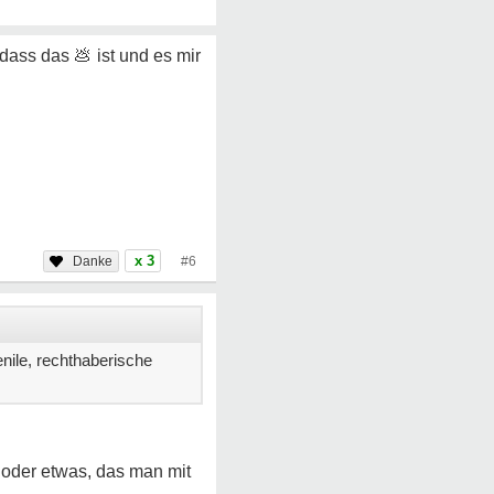
, dass das
💩
ist und es mir
x 3
#6
nile, rechthaberische
n oder etwas, das man mit