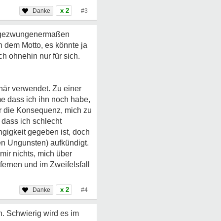
x 2
#3
er gezwungenermaßen
h dem Motto, es könnte ja
h ohnehin nur für sich.
onär verwendet. Zu einer
 dass ich ihn noch habe,
ur die Konsequenz, mich zu
z dass ich schlecht
gigkeit gegeben ist, doch
nen Ungunsten) aufkündigt.
mir nichts, mich über
ernen und im Zweifelsfall
x 2
#4
. Schwierig wird es im