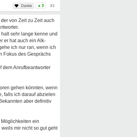
x 3
#3
der von Zeit zu Zeit auch
ntworter.
n halt sehr lange kenne und
r er hat auch ein Alk-
gehe ich nur ran, wenn ich
den Fokus des Gesprächs
uf dem Anrufbeantworter
.
erloren gehen könnten, wenn
 falls ich darauf abzielen
Bekannten aber definitiv
 Möglichkeiten ein
weils mir nicht so gut geht