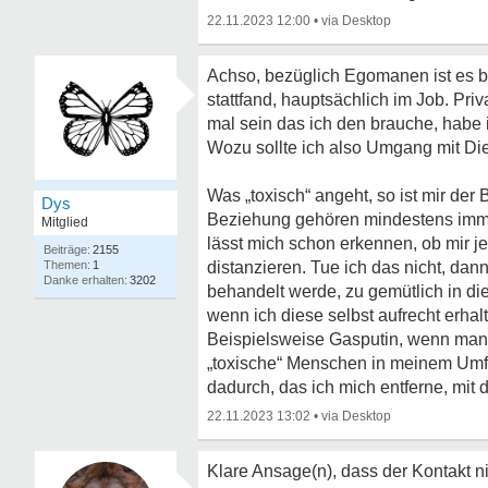
22.11.2023 12:00
•
Achso, bezüglich Egomanen ist es b
stattfand, hauptsächlich im Job. Pr
mal sein das ich den brauche, habe 
Wozu sollte ich also Umgang mit Di
Was „toxisch“ angeht, so ist mir der
Dys
Beziehung gehören mindestens imme
Mitglied
lässt mich schon erkennen, ob mir j
2155
1
distanzieren. Tue ich das nicht, dann 
3202
behandelt werde, zu gemütlich in d
wenn ich diese selbst aufrecht erhal
Beispielsweise Gasputin, wenn man m
„toxische“ Menschen in meinem Umfe
dadurch, das ich mich entferne, mit
22.11.2023 13:02
•
Klare Ansage(n), dass der Kontakt n