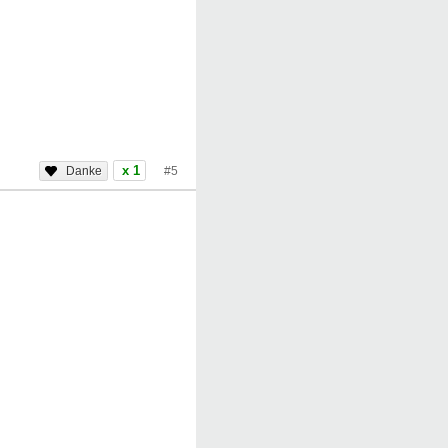
x 1
#5