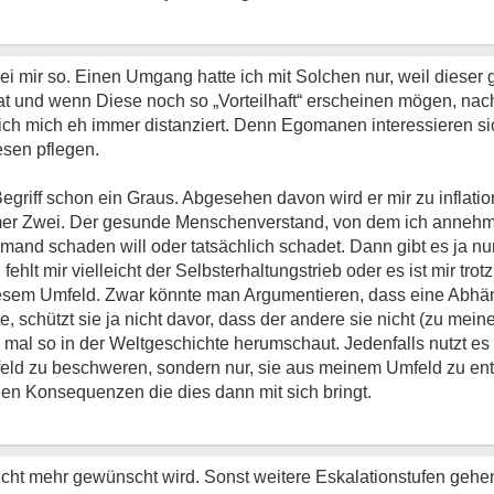
ei mir so. Einen Umgang hatte ich mit Solchen nur, weil dies
ivat und wenn Diese noch so „Vorteilhaft“ erscheinen mögen, nac
ich mich eh immer distanziert. Denn Egomanen interessieren sic
esen pflegen.
 Begriff schon ein Graus. Abgesehen davon wird er mir zu inflati
r Zwei. Der gesunde Menschenverstand, von dem ich annehme
emand schaden will oder tatsächlich schadet. Dann gibt es ja n
fehlt mir vielleicht der Selbsterhaltungstrieb oder es ist mir trot
iesem Umfeld. Zwar könnte man Argumentieren, dass eine Abhän
te, schützt sie ja nicht davor, dass der andere sie nicht (zu mei
al so in der Weltgeschichte herumschaut. Jedenfalls nutzt es 
ld zu beschweren, sondern nur, sie aus meinem Umfeld zu entf
 den Konsequenzen die dies dann mit sich bringt.
icht mehr gewünscht wird. Sonst weitere Eskalationstufen gehen