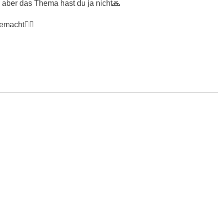
.. aber das Thema hast du ja nicht
🙏
gemacht
🤷‍♂