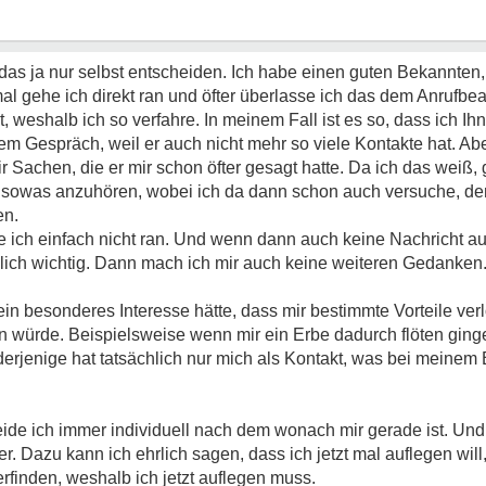
s ja nur selbst entscheiden. Ich habe einen guten Bekannten, 
l gehe ich direkt ran und öfter überlasse ich das dem Anrufbea
, weshalb ich so verfahre. In meinem Fall ist es so, dass ich Ih
em Gespräch, weil er auch nicht mehr so viele Kontakte hat. Abe
 Sachen, die er mir schon öfter gesagt hatte. Da ich das weiß, 
ls sowas anzuhören, wobei ich da dann schon auch versuche, 
en.
e ich einfach nicht ran. Und wenn dann auch keine Nachricht a
rklich wichtig. Dann mach ich mir auch keine weiteren Gedanken
 ein besonderes Interesse hätte, dass mir bestimmte Vorteile v
n würde. Beispielsweise wenn mir ein Erbe dadurch flöten ginge,
erjenige hat tatsächlich nur mich als Kontakt, was bei meinem 
heide ich immer individuell nach dem wonach mir gerade ist. Und
Dazu kann ich ehrlich sagen, dass ich jetzt mal auflegen will, 
rfinden, weshalb ich jetzt auflegen muss.