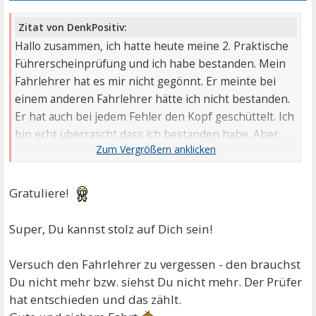
Zitat von DenkPositiv:
Hallo zusammen, ich hatte heute meine 2. Praktische
Führerscheinprüfung und ich habe bestanden. Mein
Fahrlehrer hat es mir nicht gegönnt. Er meinte bei
einem anderen Fahrlehrer hätte ich nicht bestanden.
Er hat auch bei jedem Fehler den Kopf geschüttelt. Ich
bin echt überrascht dass ich bestanden habe. Aber
irgendwie sehe ich meinen Fahrlehrer immer noch
mit seinem schüttelnden kopf, obwohl ich den
Führerschein in der hand habe.
Gratuliere!
Auf jeden Fall wollte ich mich für eure Erfahrungen
bedanken, die ihr mit uns geteilt habt. Danke
Super, Du kannst stolz auf Dich sein!
Versuch den Fahrlehrer zu vergessen - den brauchst
Du nicht mehr bzw. siehst Du nicht mehr. Der Prüfer
hat entschieden und das zählt.