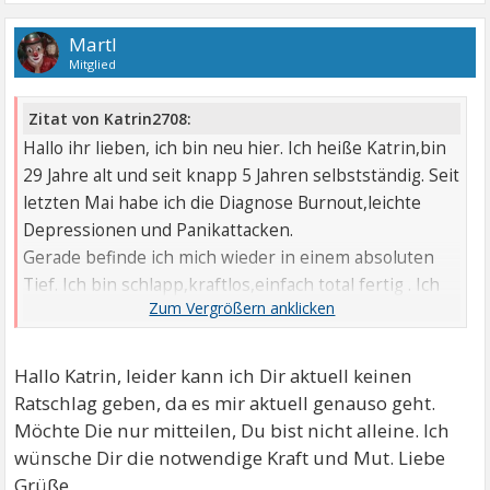
Martl
Mitglied
Zitat von Katrin2708:
Hallo ihr lieben, ich bin neu hier. Ich heiße Katrin,bin
29 Jahre alt und seit knapp 5 Jahren selbstständig. Seit
letzten Mai habe ich die Diagnose Burnout,leichte
Depressionen und Panikattacken.
Gerade befinde ich mich wieder in einem absoluten
Tief. Ich bin schlapp,kraftlos,einfach total fertig . Ich
könnte nur schlafen und mein normaler Alltag
überfordert mich maßlos. Ich befinde mich in
psychologischer Behandlung und nehme
Hallo Katrin, leider kann ich Dir aktuell keinen
Medikamente aber im Moment weiß ich einfach nicht
Ratschlag geben, da es mir aktuell genauso geht.
weiter.
Möchte Die nur mitteilen, Du bist nicht alleine. Ich
wünsche Dir die notwendige Kraft und Mut. Liebe
Grüße