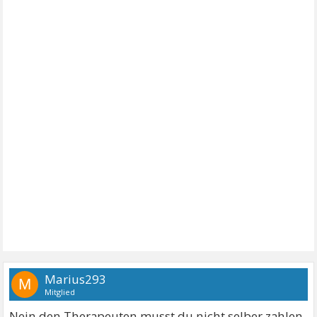
Marius293
M
Mitglied
Nein den Therapeuten musst du nicht selber zahlen.