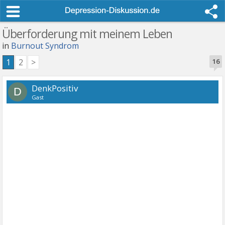
Überforderung mit meinem Leben
in
Burnout Syndrom
1
2
>
16
DenkPositiv
D
Gast