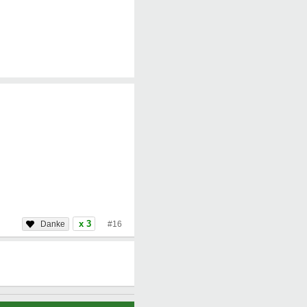
x 3
#16