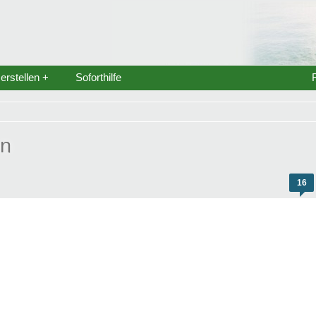
rstellen +
Soforthilfe
en
16