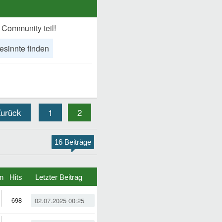
 Community teil!
esinnte finden
urück
1
2
16 Beiträge
n
Hits
Letzter Beitrag
698
02.07.2025 00:25