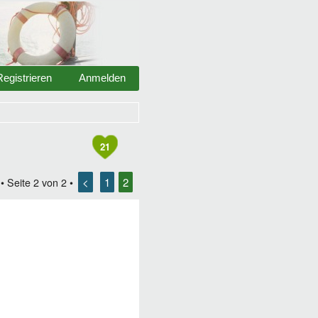
Registrieren
Anmelden
21
<
1
2
• Seite
2
von
2
•