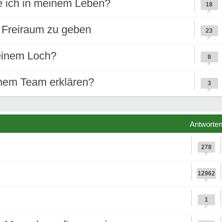
e ich in meinem Leben?
18
Freiraum zu geben
23
einem Loch?
8
inem Team erklären?
3
Antworte
278
12962
1