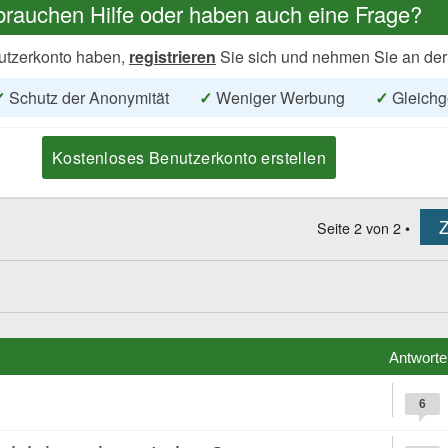
brauchen Hilfe oder haben auch eine Frage?
utzerkonto haben,
registrieren
Sie sich und nehmen Sie an der
✓
Schutz der Anonymität
✓
Weniger Werbung
✓
Gleichg
Kostenloses Benutzerkonto erstellen
Z
Seite
2
von
2
•
Antworte
6