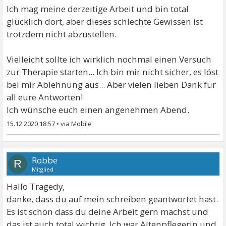
halte dir es vor und du weißt was du jetzt entscheiden
Ich mag meine derzeitige Arbeit und bin total
musst!
glücklich dort, aber dieses schlechte Gewissen ist
weiter bis zum Knall..
trotzdem nicht abzustellen.
oder die Hände deiner Kinder, deines Mannes,
könnten wärmer sein als die eigenen...
Vielleicht sollte ich wirklich nochmal einen Versuch
buddl1,
zur Therapie starten... Ich bin mir nicht sicher, es löst
bei mir Ablehnung aus... Aber vielen lieben Dank für
all eure Antworten!
Ich wünsche euch einen angenehmen Abend.
15.12.2020 18:57
•
Robbe
R
Mitglied
Hallo Tragedy,
danke, dass du auf mein schreiben geantwortet hast.
Es ist schön dass du deine Arbeit gern machst und
das ist auch total wichtig. Ich war Altenpflegerin und