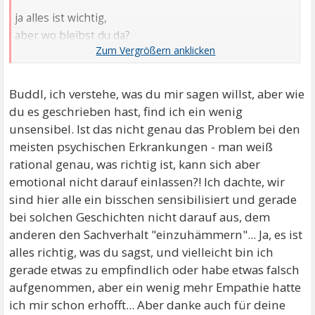
ja alles ist wichtig,
aber wo bleibst du da?
sorry,
musste jetzt erst mal raus.
Buddl, ich verstehe, was du mir sagen willst, aber wie
wenn du dir eine prio-Liste machen würdest,
du es geschrieben hast, find ich ein wenig
was steht an oberster Stelle?
unsensibel. Ist das nicht genau das Problem bei den
wenn das deine Kinder, dein Mann sein sollte,
meisten psychischen Erkrankungen - man weiß
gut so!
rational genau, was richtig ist, kann sich aber
wenn danach aber die Arbeit und alles andere kommt,
emotional nicht darauf einlassen?! Ich dachte, wir
du nicht mal drauf bist...
sind hier alle ein bisschen sensibilisiert und gerade
du hast alles dazu geschrieben.
bei solchen Geschichten nicht darauf aus, dem
anderen den Sachverhalt "einzuhämmern"... Ja, es ist
es ist Zeit ein Stoppschild zu ziehen.
alles richtig, was du sagst, und vielleicht bin ich
setz dich gang ganz oben auf die Liste
gerade etwas zu empfindlich oder habe etwas falsch
und richte danach deinen Plan was zu erledigen ist!
aufgenommen, aber ein wenig mehr Empathie hatte
nur wenn du das machst, haben deine Kinder, dein
ich mir schon erhofft... Aber danke auch für deine