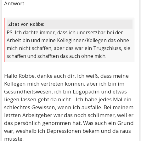
Mann
Antwort.
ein besinnliches Weihnachtsfest gemeinsam in
Aussicht.
Zitat von Robbe:
oder bald alles, nur noch ohne dich...
PS: Ich dachte immer, dass ich unersetzbar bei der
du hast bemerkt, es geht auch ohne die Arbeit, sie
Arbeit bin und meine Kolleginnen/Kollegen das ohne
schaffen einen Ersatz,
mich nicht schaffen, aber das war ein Trugschluss, sie
die Arbeit bleibt schlechten falls liegen.
schaffen und schafften das auch ohne mich.
na und?
dein Magen, es könnt chronisch werden,
Hallo Robbe, danke auch dir. Ich weiß, dass meine
ist das dein Ziel oder nimmst du das als Folge in Kauf?
Kollegen mich vertreten können, aber ich bin im
du hast nur den einen Körper, lege deine Hand auf
Gesundheitswesen, ich bin Logopädin und etwas
den Bauch,
liegen lassen geht da nicht... Ich habe jedes Mal ein
dort wo das Leben wuchs, was dir heute in die Augen
schlechtes Gewissen, wenn ich ausfalle. Bei meinem
schaut.
letzten Arbeitgeber war das noch schlimmer, weil er
sie brauchen dich,
das persönlich genommen hat. Was auch ein Grund
stark, gefühlsvoll, liebend und zugleich, die alle
war, weshalb ich Depressionen bekam und da raus
Sorgen abnehmen kann...
musste.