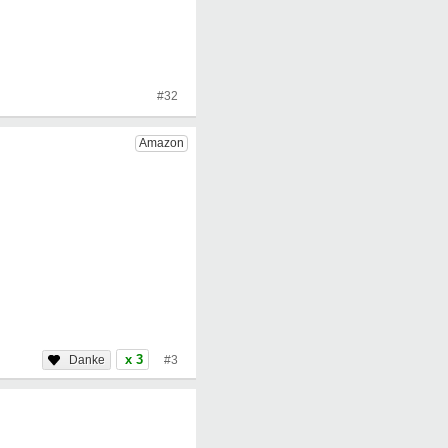
#32
x 3
#3