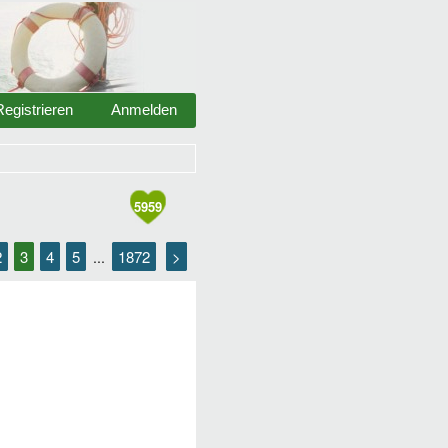
Registrieren
Anmelden
5959
2
3
4
5
1872
>
...