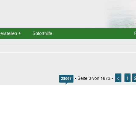
rstellen +
Soforthilfe
<
1
• Seite
3
von
1872
•
28067