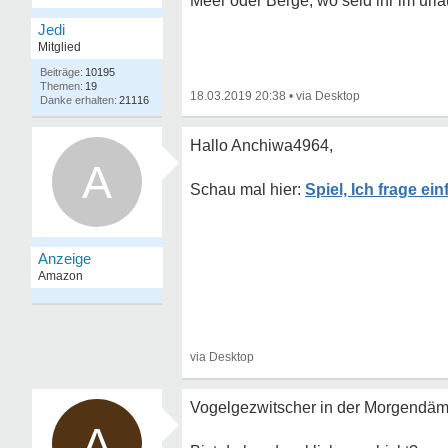
Meer oder Berge, wo seid ihr im url
Jedi
Mitglied
10195
19
18.03.2019 20:38
•
21116
Hallo Anchiwa4964,
A
Spiel, Ich frage ei
Vogelgezwitscher in der Morgendä
A