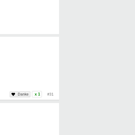
x 1
#31