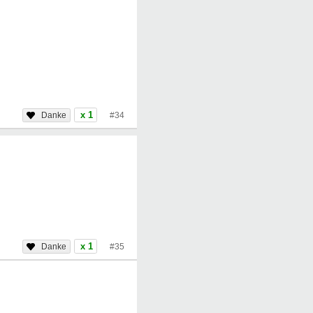
x 1
#34
x 1
#35