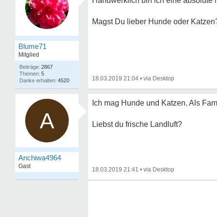
Handwerklich bin ich eine absolute 
Magst Du lieber Hunde oder Katzen
Blume71
Mitglied
2867
5
18.03.2019 21:04
•
4520
Ich mag Hunde und Katzen. Als Fami
A
Liebst du frische Landluft?
Anchiwa4964
Gast
18.03.2019 21:41
•