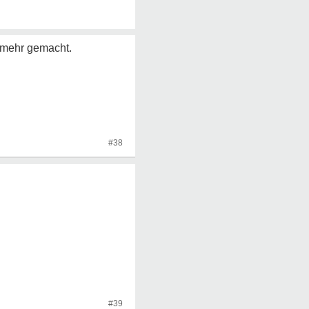
t mehr gemacht.
#38
#39