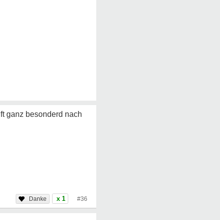
uft ganz besonderd nach
x 1
#36