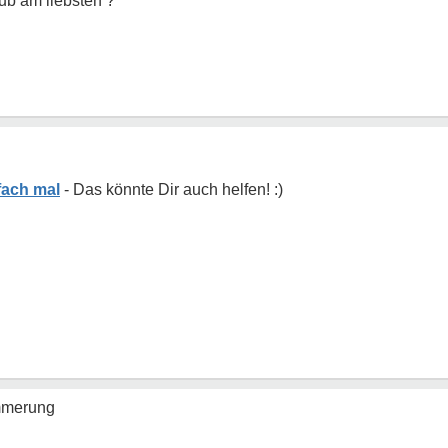
aub am liebsten ?
nfach mal
mmerung