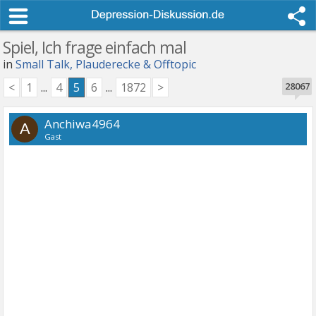
Spiel, Ich frage einfach mal
in
Small Talk, Plauderecke & Offtopic
<
1
...
4
5
6
...
1872
>
28067
Anchiwa4964
A
Gast