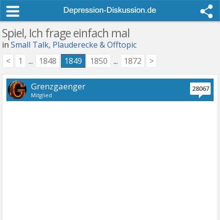
Spiel, Ich frage einfach mal
in
Small Talk, Plauderecke & Offtopic
<
1
...
1848
1849
1850
...
1872
>
Grenzgaenger
28067
Mitglied