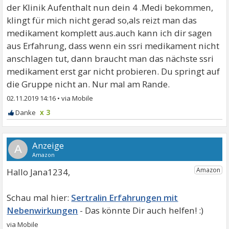
der Klinik Aufenthalt nun dein 4 .Medi bekommen,
Ich hoffe so sehr, dass dieses Gefühl des Neben sich
klingt für mich nicht gerad so,als reizt man das
stehens endlich verschwindet. Empfinde das als so
medikament komplett aus.auch kann ich dir sagen
belastend.
aus Erfahrung, dass wenn ein ssri medikament nicht
anschlagen tut, dann braucht man das nächste ssri
Lg Skygirl
medikament erst gar nicht probieren. Du springt auf
die Gruppe nicht an. Nur mal am Rande.
02.11.2019 14:16
•
x 3
A
Hallo Jana1234,
Sertralin Erfahrungen mit
Nebenwirkungen