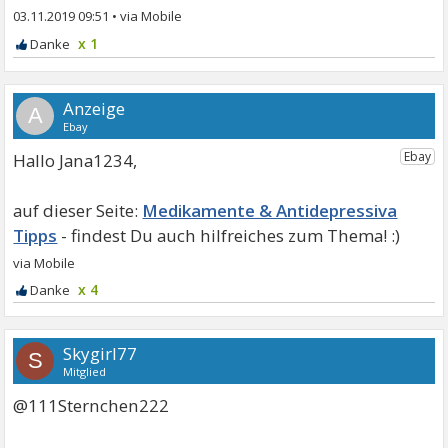
03.11.2019 09:51
•
x 1
A
Hallo Jana1234,
Medikamente & Antidepressiva
Tipps
x 4
Skygirl77
S
Mitglied
@111Sternchen222