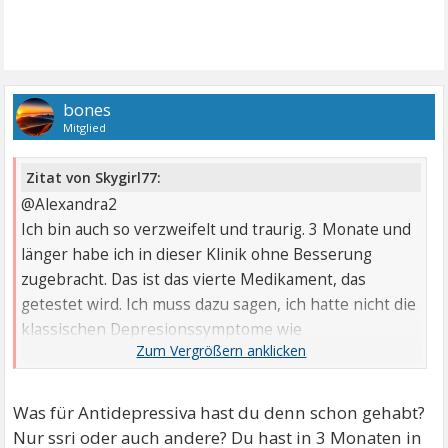
bones
Mitglied
Zitat von Skygirl77:
@Alexandra2
Ich bin auch so verzweifelt und traurig. 3 Monate und
länger habe ich in dieser Klinik ohne Besserung
zugebracht. Das ist das vierte Medikament, das
getestet wird. Ich muss dazu sagen, ich hatte nicht die
klassischen Depresionssymptome wie
Niedergeschlagenheit. Ich war einfach nur wahnsinnig
erschöpft. Ich bin getrennt von meinem Kind und es
geht einfach nicht vorwärts. Der Leidensdruck ist
Was für Antidepressiva hast du denn schon gehabt?
enorm.
Nur ssri oder auch andere? Du hast in 3 Monaten in