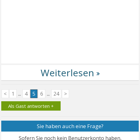
<
1
...
4
5
6
...
24
>
Als Gast antworten +
Sie haben auch eine Frage?
Sofern Sie noch kein Benutzerkonto haben,