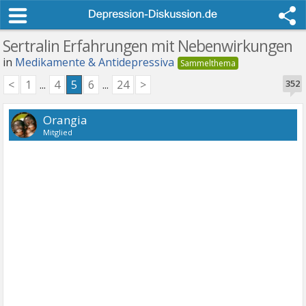
Sertralin Erfahrungen mit Nebenwirkungen
in
Medikamente & Antidepressiva
<
1
...
4
5
6
...
24
>
352
Orangia
Mitglied