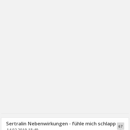
Sertralin Nebenwirkungen - fühle mich schlapp
67
14.02.2019 15:49