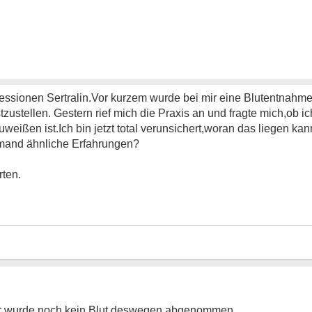
ssionen Sertralin.Vor kurzem wurde bei mir eine Blutentnahm
tzustellen. Gestern rief mich die Praxis an und fragte mich,ob
eißen ist.Ich bin jetzt total verunsichert,woran das liegen ka
mand ähnliche Erfahrungen?
rten.
mir wurde noch kein Blut deswegen abgenommen.