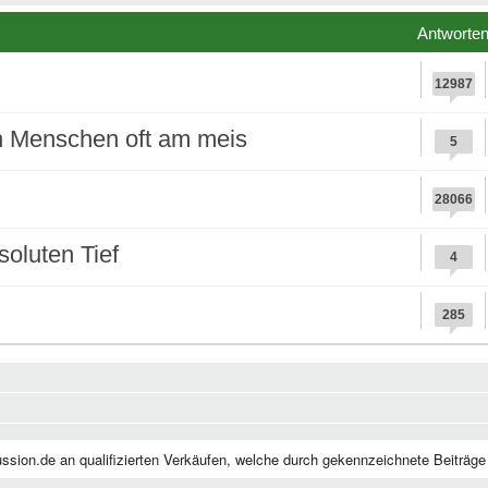
Antworte
12987
n Menschen oft am meis
5
28066
oluten Tief
4
285