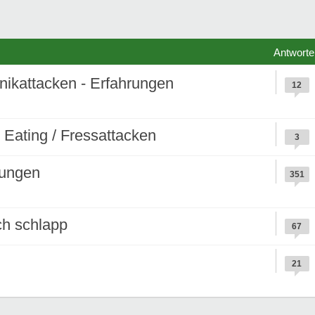
Antworte
nikattacken - Erfahrungen
12
g Eating / Fressattacken
3
kungen
351
ch schlapp
67
21