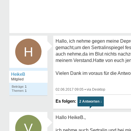
Hallo, ich nehme gegen meine Depre
H
gemacht,um den Sertralinspiegel fes
auch nehme,da im Blut nichts nachzuw
meinem Verstand.Hatte von euch je
Vielen Dank im voraus für die Antwo
HeikeB
Mitglied
1
02.06.2017 09:05
•
1
2 Antworten ↓
Hallo HeikeB.,
V
ich nehme auch Sertralin und bei 