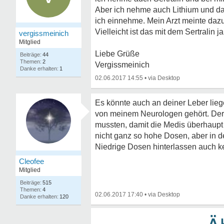
Aber ich nehme auch Lithium und da w
ich einnehme. Mein Arzt meinte dazu
Vielleicht ist das mit dem Sertralin j
vergissmeinich
Mitglied
Liebe Grüße
44
2
Vergissmeinich
1
02.06.2017 14:55
•
Es könnte auch an deiner Leber liege
von meinem Neurologen gehört. Der 
mussten, damit die Medis überhaupt 
nicht ganz so hohe Dosen, aber in
Niedrige Dosen hinterlassen auch k
Cleofee
Mitglied
515
4
02.06.2017 17:40
•
120